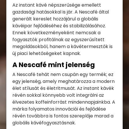
Az instant kávé népszerűsége emellett
gazdasági hatásokkal is jár. A Nescafé által
generált kereslet hozzájárul a globális
kávéipar fejlődéséhez és stabilizálásához.
Ennek következményeként nemcsak a
fogyasztók profitálnak az egyszerűsített
megoldásokból, hanem a kávétermesztők is
új piaci lehetőségeket kapnak.
A Nescafé mint jelenség
A Nescafé tehát nem csupán egy termék; ez
egy jelenség, amely meghatározza a modern
élet stílusát és életritmusát. Az instant kávék
révén sokkal könnyebb volt integrálni az
élvezetes koffeinforrást mindennapjainkba. A
márka folyamatos innovációi és fejlődése
révén továbbra is fontos szereplője marad a
globális kávéfogyasztásnak.