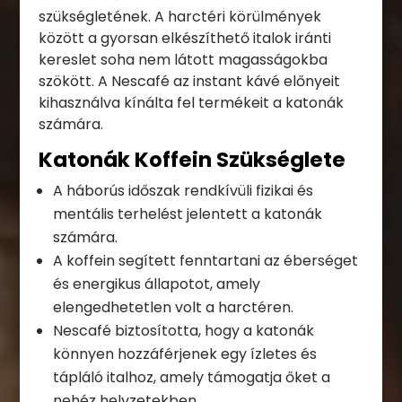
szükségletének. A harctéri körülmények
között a gyorsan elkészíthető italok iránti
kereslet soha nem látott magasságokba
szökött. A Nescafé az instant kávé előnyeit
kihasználva kínálta fel termékeit a katonák
számára.
Katonák Koffein Szükséglete
A háborús időszak rendkívüli fizikai és
mentális terhelést jelentett a katonák
számára.
A koffein segített fenntartani az éberséget
és energikus állapotot, amely
elengedhetetlen volt a harctéren.
Nescafé biztosította, hogy a katonák
könnyen hozzáférjenek egy ízletes és
tápláló italhoz, amely támogatja őket a
nehéz helyzetekben.