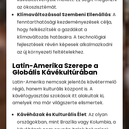
az ökoszisztémát.
Klímaváltozással Szembeni Ellenállás
: A
fenntarthatósági kezdeményezések célja,
hogy felkészítsék a gazdákat a
klímaváltozás hatásaira. A technológiai
fejlesztések révén képesek alkalmazkodni
az új környezeti feltételekhez.
Latin-Amerika Szerepe a
Globális Kávékultúrában
Latin-Amerika nemcsak jelentős kávétermelő
régió, hanem kulturális központ is. A
kávéfogyasztási szokások itt alakultak ki,
amelyek ma már világszerte elismertek.
Kávéházak és Kulturális Élet
: Az olyan
országokban, mint Brazília vagy Kolumbia, a