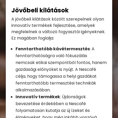
Jövőbeli kilátások
A jövőbeli kilátások között szerepelnek olyan
innovatív termékek fejlesztése, amelyek
megfelelnek a változó fogyasztói igényeknek.
Ez magában foglalja:
Fenntarthatóbb kávétermesztés
: A
fenntarthatóságra való fókuszálás
nemcsak etikai szempontból fontos, hanem
gazdasági előnyöket is nyújt. A Nescafé
célja, hogy támogassa a helyi gazdákat
fenntarthatóbb termesztési technikák
alkalmazásában.
Innovatív termékek
: Újdonságok
bevezetése érdekében a Nescafé
folyamatosan kutatja az új ízeket és
élményeket, hogy még inkább vonzóvá