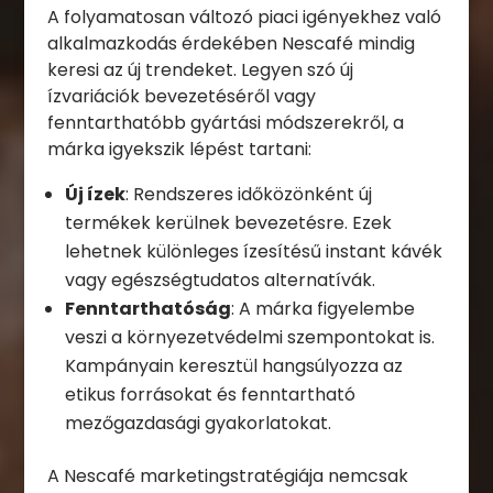
A folyamatosan változó piaci igényekhez való
alkalmazkodás érdekében Nescafé mindig
keresi az új trendeket. Legyen szó új
ízvariációk bevezetéséről vagy
fenntarthatóbb gyártási módszerekről, a
márka igyekszik lépést tartani:
Új ízek
: Rendszeres időközönként új
termékek kerülnek bevezetésre. Ezek
lehetnek különleges ízesítésű instant kávék
vagy egészségtudatos alternatívák.
Fenntarthatóság
: A márka figyelembe
veszi a környezetvédelmi szempontokat is.
Kampányain keresztül hangsúlyozza az
etikus forrásokat és fenntartható
mezőgazdasági gyakorlatokat.
A Nescafé marketingstratégiája nemcsak