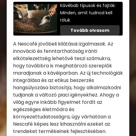
Kávébab típusok és fajták:
Minden, amit tudnod kell
róluk
Tovább olvasom
A Nescafé jövőbeli kilátásai izgalmasak. Az
innováció és fenntarthatóság iránti
elkötelezettség lehetővé teszi számukra,
hogy továbbra is meghatározó szereplők
maradjanak a kávéiparban. Az új technológiák
integrálása és az etikus beszerzés
hangsúlyozása biztosítja, hogy alkalmazkodni
tudjanak a változó piaci igényekhez. Ahogy a
világ egyre inkább figyelmet fordít az
egészséges életmódra és
környezettudatosságra, úgy várhatóan a
Nescafé képes lesz kihasználni ezeket az
trendeket termékeinek fejlesztésében.