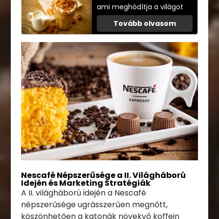
ami meghódítja a világot
Tovább olvasom
Nescafé Népszerűsége a II. Világháború
Idején és Marketing Stratégiák
A II. világháború idején a Nescafé
népszerűsége ugrásszerűen megnőtt,
köszönhetően a katonák növekvő koffein