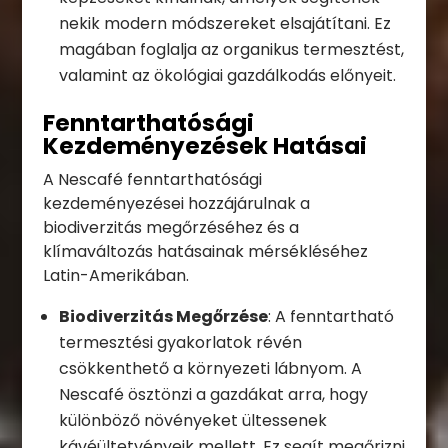
nekik modern módszereket elsajátítani. Ez
magában foglalja az organikus termesztést,
valamint az ökológiai gazdálkodás előnyeit.
Fenntarthatósági
Kezdeményezések Hatásai
A Nescafé fenntarthatósági
kezdeményezései hozzájárulnak a
biodiverzitás megőrzéséhez és a
klímaváltozás hatásainak mérsékléséhez
Latin-Amerikában.
Biodiverzitás Megőrzése
: A fenntartható
termesztési gyakorlatok révén
csökkenthető a környezeti lábnyom. A
Nescafé ösztönzi a gazdákat arra, hogy
különböző növényeket ültessenek
kávéültetvényeik mellett. Ez segít megőrizni