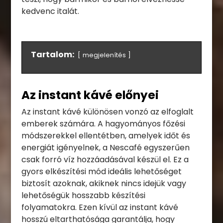
kedvenc italát.
Tartalom:
megjelenítés
Az instant kávé előnyei
Az instant kávé különösen vonzó az elfoglalt
emberek számára. A hagyományos főzési
módszerekkel ellentétben, amelyek időt és
energiát igényelnek, a Nescafé egyszerűen
csak forró víz hozzáadásával készül el. Ez a
gyors elkészítési mód ideális lehetőséget
biztosít azoknak, akiknek nincs idejük vagy
lehetőségük hosszabb készítési
folyamatokra. Ezen kívül az instant kávé
hosszú eltarthatósága garantálja, hogy