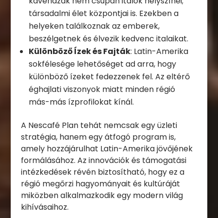
kávéházak nem csupán italok helyszínei;
társadalmi élet központjai is. Ezekben a
helyeken találkoznak az emberek,
beszélgetnek és élvezik kedvenc italaikat.
Különböző Ízek és Fajták
: Latin-Amerika
sokfélesége lehetőséget ad arra, hogy
különböző ízeket fedezzenek fel. Az eltérő
éghajlati viszonyok miatt minden régió
más-más ízprofilokat kínál.
A Nescafé Plan tehát nemcsak egy üzleti
stratégia, hanem egy átfogó program is,
amely hozzájárulhat Latin-Amerika jövőjének
formálásához. Az innovációk és támogatási
intézkedések révén biztosítható, hogy ez a
régió megőrzi hagyományait és kultúráját
miközben alkalmazkodik egy modern világ
kihívásaihoz.