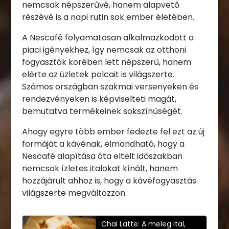
nemcsak népszerűvé, hanem alapvető
részévé is a napi rutin sok ember életében.
A Nescafé folyamatosan alkalmazkodott a
piaci igényekhez, így nemcsak az otthoni
fogyasztók körében lett népszerű, hanem
elérte az üzletek polcait is világszerte.
Számos országban szakmai versenyeken és
rendezvényeken is képviselteti magát,
bemutatva termékeinek sokszínűségét.
Ahogy egyre több ember fedezte fel ezt az új
formáját a kávénak, elmondható, hogy a
Nescafé alapítása óta eltelt időszakban
nemcsak ízletes italokat kínált, hanem
hozzájárult ahhoz is, hogy a kávéfogyasztás
világszerte megváltozzon.
Chai Latte: A meleg ital,