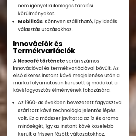
nem igényel különleges tárolási
körülményeket.
Mobilitás
: Könnyen szállítható, így ideális
választás utazásokhoz.
Innovációk és
Termékvariációk
A
Nescafé története
során számos
innovációval és termékvariációval bővült. Az
első sikeres instant kávé megjelenése után a
márka folyamatosan keresett új módokat a
kávéfogyasztás élményének fokozására.
Az 1960-as években bevezetett fagyasztva
szárított kávé technológia jelentős lépés
volt. Ez a módszer javította az íz és aroma
minőségét, így az instant kávé közelebb
került a frissen főzött változatokhoz.