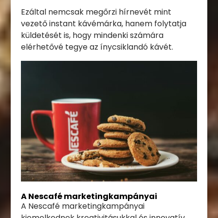
Ezáltal nemcsak megőrzi hírnevét mint
vezető instant kávémárka, hanem folytatja
küldetését is, hogy mindenki számára
elérhetővé tegye az ínycsiklandó kávét.
A Nescafé marketingkampányai
A Nescafé marketingkampányai
kiemelkednek kreativitásukkal és innovatív