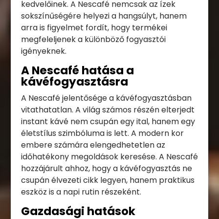
kedvelőinek. A Nescafé nemcsak az ízek
sokszínűségére helyezi a hangsúlyt, hanem
arra is figyelmet fordít, hogy termékei
megfeleljenek a különböző fogyasztói
igényeknek.
A Nescafé hatása a
kávéfogyasztásra
A Nescafé jelentősége a kávéfogyasztásban
vitathatatlan. A világ számos részén elterjedt
instant kávé nem csupán egy ital, hanem egy
életstílus szimbóluma is lett. A modern kor
embere számára elengedhetetlen az
időhatékony megoldások keresése. A Nescafé
hozzájárult ahhoz, hogy a kávéfogyasztás ne
csupán élvezeti cikk legyen, hanem praktikus
eszköz is a napi rutin részeként.
Gazdasági hatások