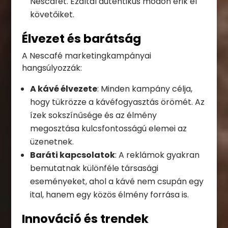
Nescafét. Ezáltal autentikus módon érik el
követőiket.
Élvezet és barátság
A Nescafé marketingkampányai
hangsúlyozzák:
A kávé élvezete
: Minden kampány célja,
hogy tükrözze a kávéfogyasztás örömét. Az
ízek sokszínűsége és az élmény
megosztása kulcsfontosságú elemei az
üzenetnek.
Baráti kapcsolatok
: A reklámok gyakran
bemutatnak különféle társasági
eseményeket, ahol a kávé nem csupán egy
ital, hanem egy közös élmény forrása is.
Innováció és trendek