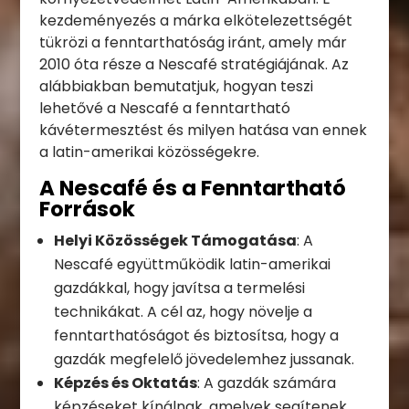
kezdeményezés a márka elkötelezettségét
tükrözi a fenntarthatóság iránt, amely már
2010 óta része a Nescafé stratégiájának. Az
alábbiakban bemutatjuk, hogyan teszi
lehetővé a Nescafé a fenntartható
kávétermesztést és milyen hatása van ennek
a latin-amerikai közösségekre.
A Nescafé és a Fenntartható
Források
Helyi Közösségek Támogatása
: A
Nescafé együttműködik latin-amerikai
gazdákkal, hogy javítsa a termelési
technikákat. A cél az, hogy növelje a
fenntarthatóságot és biztosítsa, hogy a
gazdák megfelelő jövedelemhez jussanak.
Képzés és Oktatás
: A gazdák számára
képzéseket kínálnak, amelyek segítenek