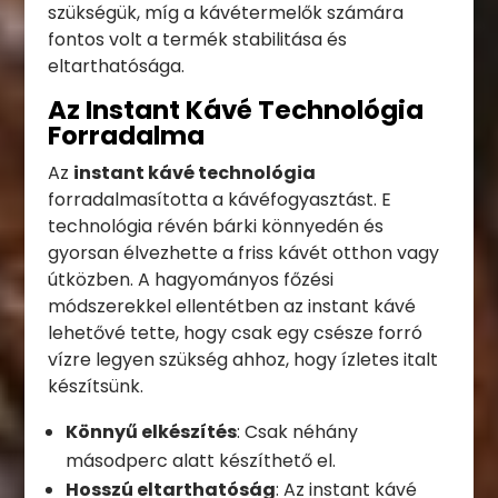
szükségük, míg a kávétermelők számára
fontos volt a termék stabilitása és
eltarthatósága.
Az Instant Kávé Technológia
Forradalma
Az
instant kávé technológia
forradalmasította a kávéfogyasztást. E
technológia révén bárki könnyedén és
gyorsan élvezhette a friss kávét otthon vagy
útközben. A hagyományos főzési
módszerekkel ellentétben az instant kávé
lehetővé tette, hogy csak egy csésze forró
vízre legyen szükség ahhoz, hogy ízletes italt
készítsünk.
Könnyű elkészítés
: Csak néhány
másodperc alatt készíthető el.
Hosszú eltarthatóság
: Az instant kávé