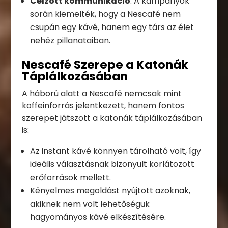
Célzott kommunikáció
: A kampányok
során kiemelték, hogy a Nescafé nem
csupán egy kávé, hanem egy társ az élet
nehéz pillanataiban.
Nescafé Szerepe a Katonák
Táplálkozásában
A háború alatt a Nescafé nemcsak mint
koffeinforrás jelentkezett, hanem fontos
szerepet játszott a katonák táplálkozásában
is:
Az instant kávé könnyen tárolható volt, így
ideális választásnak bizonyult korlátozott
erőforrások mellett.
Kényelmes megoldást nyújtott azoknak,
akiknek nem volt lehetőségük
hagyományos kávé elkészítésére.