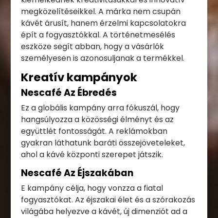
megközelítéseikkel. A márka nem csupán
kávét árusít, hanem érzelmi kapcsolatokra
épít a fogyasztókkal. A történetmesélés
eszköze segít abban, hogy a vásárlók
személyesen is azonosuljanak a termékkel.
Kreatív kampányok
Nescafé Az Ébredés
Ez a globális kampány arra fókuszál, hogy
hangsúlyozza a közösségi élményt és az
együttlét fontosságát. A reklámokban
gyakran láthatunk baráti összejöveteleket,
ahol a kávé központi szerepet játszik.
Nescafé Az Éjszakában
E kampány célja, hogy vonzza a fiatal
fogyasztókat. Az éjszakai élet és a szórakozás
világába helyezve a kávét, új dimenziót ad a