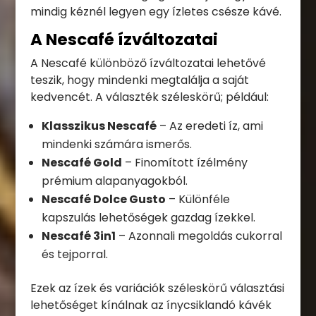
mindig kéznél legyen egy ízletes csésze kávé.
A Nescafé ízváltozatai
A Nescafé különböző ízváltozatai lehetővé
teszik, hogy mindenki megtalálja a saját
kedvencét. A választék széleskörű; például:
Klasszikus Nescafé
– Az eredeti íz, ami
mindenki számára ismerős.
Nescafé Gold
– Finomított ízélmény
prémium alapanyagokból.
Nescafé Dolce Gusto
– Különféle
kapszulás lehetőségek gazdag ízekkel.
Nescafé 3in1
– Azonnali megoldás cukorral
és tejporral.
Ezek az ízek és variációk széleskörű választási
lehetőséget kínálnak az ínycsiklandó kávék