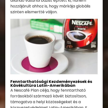
állandó vásárlói bázist épített ki, hanem
hozzájárult ahhoz is, hogy márkája globális
szinten elismertté váljon.
Fenntarthatósági Kezdeményezések és
Kávékultúra Latin-Amerikában
A Nescafé Plan célja, hogy fenntartható
forrásokból származó kávét biztosítson,
támogatva a helyi közösségeket és a
környezetvédelmet Latin-Amerikában. E