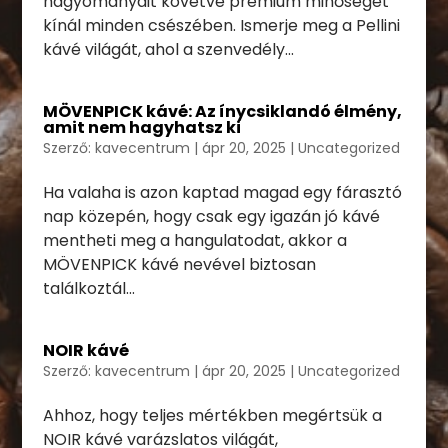
hagyományait követve prémium minőséget
kínál minden csészében. Ismerje meg a Pellini
kávé világát, ahol a szenvedély...
MÖVENPICK kávé: Az ínycsiklandó élmény,
amit nem hagyhatsz ki
Szerző:
kavecentrum
|
ápr 20, 2025
|
Uncategorized
Ha valaha is azon kaptad magad egy fárasztó
nap közepén, hogy csak egy igazán jó kávé
mentheti meg a hangulatodat, akkor a
MÖVENPICK kávé nevével biztosan
találkoztál...
NOIR kávé
Szerző:
kavecentrum
|
ápr 20, 2025
|
Uncategorized
Ahhoz, hogy teljes mértékben megértsük a
NOIR kávé varázslatos világát,