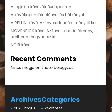
A legjobb kávézók Budapesten
A kávékapszulák előnyei és hátrányai
A PELLINI kávé: Az ínycsiklandó élmény titka
MÖVENPICK kávé: Az ínycsiklandó élmény,
amit nem hagyhatsz ki
NOIR kávé
Recent Comments
Nincs megjeleníthető bejegyzés.
Archives
Categories
2026. május
kévéfőzés