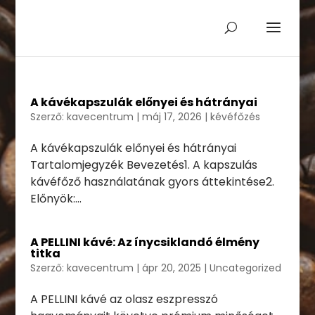
A kávékapszulák előnyei és hátrányai
Szerző:
kavecentrum
|
máj 17, 2026
|
kévéfőzés
A kávékapszulák előnyei és hátrányai
Tartalomjegyzék Bevezetés1. A kapszulás
kávéfőző használatának gyors áttekintése2.
Előnyök:...
A PELLINI kávé: Az ínycsiklandó élmény
titka
Szerző:
kavecentrum
|
ápr 20, 2025
|
Uncategorized
A PELLINI kávé az olasz eszpresszó