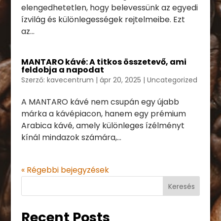
elengedhetetlen, hogy belevessünk az egyedi
ízvilág és különlegességek rejtelmeibe. Ezt
az...
MANTARO kávé: A titkos összetevő, ami
feldobja a napodat
Szerző:
kavecentrum
|
ápr 20, 2025
|
Uncategorized
A MANTARO kávé nem csupán egy újabb
márka a kávépiacon, hanem egy prémium
Arabica kávé, amely különleges ízélményt
kínál mindazok számára,...
« Régebbi bejegyzések
Keresés
Recent Posts