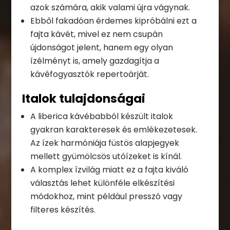
azok számára, akik valami újra vágynak.
Ebből fakadóan érdemes kipróbálni ezt a
fajta kávét, mivel ez nem csupán
újdonságot jelent, hanem egy olyan
ízélményt is, amely gazdagítja a
kávéfogyasztók repertoárját.
Italok tulajdonságai
A liberica kávébabból készült italok
gyakran karakteresek és emlékezetesek.
Az ízek harmóniája füstös alapjegyek
mellett gyümölcsös utóízeket is kínál.
A komplex ízvilág miatt ez a fajta kiváló
választás lehet különféle elkészítési
módokhoz, mint például presszó vagy
filteres készítés.