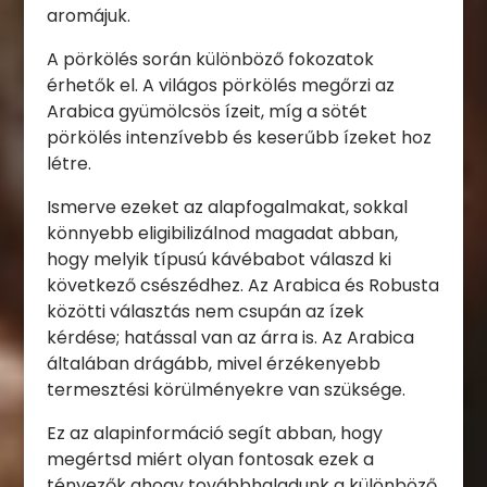
aromájuk.
A pörkölés során különböző fokozatok
érhetők el. A világos pörkölés megőrzi az
Arabica gyümölcsös ízeit, míg a sötét
pörkölés intenzívebb és keserűbb ízeket hoz
létre.
Ismerve ezeket az alapfogalmakat, sokkal
könnyebb eligibilizálnod magadat abban,
hogy melyik típusú kávébabot válaszd ki
következő csészédhez. Az Arabica és Robusta
közötti választás nem csupán az ízek
kérdése; hatással van az árra is. Az Arabica
általában drágább, mivel érzékenyebb
termesztési körülményekre van szüksége.
Ez az alapinformáció segít abban, hogy
megértsd miért olyan fontosak ezek a
tényezők ahogy továbbhaladunk a különböző