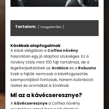
Tartalom:
megjelenítés
Kávébab alapfogalmak
A kávé világában a
Coffea növény
hasonlóan egy jó alaphoz szükséges. Ez a
növény több mint 100 fajt tartalmaz, de a
legelterjedtebbek az
Arabica
és a
Robusta
.
Ezek a fajták nemcsak a kávéfogyasztás
szempontjából fontosak, hanem különböző
ízeket és aromákat is kínálnak.
Mi az a kávécseresznye?
A
kávécseresznye
a Coffea növény