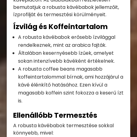
bemutatjuk a robusta kávébabok jellemzőit,
ízprofilját és termesztési körülményeit.
Ízvilág és Koffeintartalom
A robusta kávébabok erősebb ízvilággal
rendelkeznek, mint az arabica fajták.
Általában kesernyésebb ízűek, amelyet
sokan intenzívebb kávéként értékelnek.
A robusta coffee beans magasabb
koffeintartalommal bírnak, ami hozzájárul a
kávé élénkítő hatásához. Ezen kívül a
magasabb koffein szint fokozza a keserű ízt
is.
Ellenállóbb Termesztés
A robusta kávébabok termesztése sokkal
könnyebb, mivel: