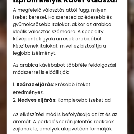
Ízprofil Melyik Kávét Válaszd?
A megfelelő választás attól függ, milyen
ízeket keresel. Ha szereted az édesebb és
gyümölcsösebb italokat, akkor az arabica
ideális választás számodra. A specialty
kávépontok gyakran csak arabicából
készítenek italokat, mivel ez biztosítja a
legjobb ízélményt.
Az arabica kávébabot többféle feldolgozási
módszerrel is előállítják:
Száraz eljárás
: Erősebb ízeket
eredményez.
Nedves eljárás
: Komplexebb ízeket ad.
Az elkészítési mód is befolyásolja az ízt és az
aromát. A pörkölés során jelentős reakciók
zajlanak le, amelyek alapvetően formálják