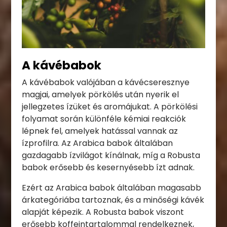
A kávébabok
A kávébabok valójában a kávécseresznye
magjai, amelyek pörkölés után nyerik el
jellegzetes ízüket és aromájukat. A pörkölési
folyamat során különféle kémiai reakciók
lépnek fel, amelyek hatással vannak az
ízprofilra. Az Arabica babok általában
gazdagabb ízvilágot kínálnak, míg a Robusta
babok erősebb és kesernyésebb ízt adnak.
Ezért az Arabica babok általában magasabb
árkategóriába tartoznak, és a minőségi kávék
alapját képezik. A Robusta babok viszont
erősebb koffeintartalommal rendelkeznek,