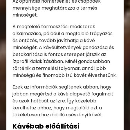
Az optimális hőmérséklet és csapadék
mennyisége meghatározza a termés
minőségét.
A megfelelő termesztési módszerek
alkalmazása, például a megfelelő trágyázás
és öntözés, tovább javíthatja a kávé
minőségét. A kávéültetvények gondozása és
betakarítása is fontos szerepet játszik az
ízprofil kialakításában. Minél gondosabban
történik a termelési folyamat, annál jobb
minőségű és finomabb ízű kávét élvezhetünk.
Ezek az információk segítenek abban, hogy
jobban megértsd a kávé alapvető fogalmait
és azok hatását az ízre. Így közelebb
kerülhetsz ahhoz, hogy megtaláld azt a
tökéletesen hozzád illő csészényi kávét.
Kávébab előállítási