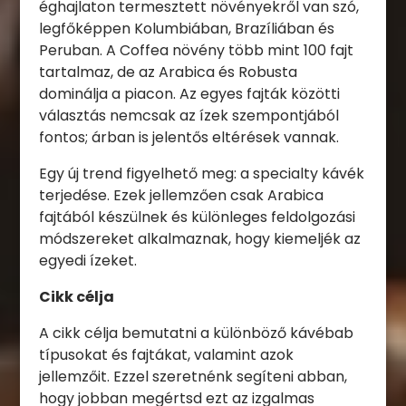
éghajlaton termesztett növényekről van szó,
legfőképpen Kolumbiában, Brazíliában és
Peruban. A Coffea növény több mint 100 fajt
tartalmaz, de az Arabica és Robusta
dominálja a piacon. Az egyes fajták közötti
választás nemcsak az ízek szempontjából
fontos; árban is jelentős eltérések vannak.
Egy új trend figyelhető meg: a specialty kávék
terjedése. Ezek jellemzően csak Arabica
fajtából készülnek és különleges feldolgozási
módszereket alkalmaznak, hogy kiemeljék az
egyedi ízeket.
Cikk célja
A cikk célja bemutatni a különböző kávébab
típusokat és fajtákat, valamint azok
jellemzőit. Ezzel szeretnénk segíteni abban,
hogy jobban megértsd ezt az izgalmas