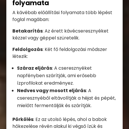
folyamata
A kávébab előállítási folyamata több lépést
foglal magában:
Betakarítás
: Az érett kávécseresznyéket
kézzel vagy géppel szüretelik.
Feldolgozás
: Két fő feldolgozási módszer
létezik:
Száraz eljárás
: A cseresznyéket
napfényben szárítják, ami erősebb
ízprofilokat eredményez.
Nedves vagy mosott eljárás
: A
cseresznyéből eltávolítják a héjat és pépét,
mielőtt fermentálják és szárítják.
Pörkölés
: Ez az utolsó lépés, ahol a babok
hőkezelése révén alakul ki végső ízük és