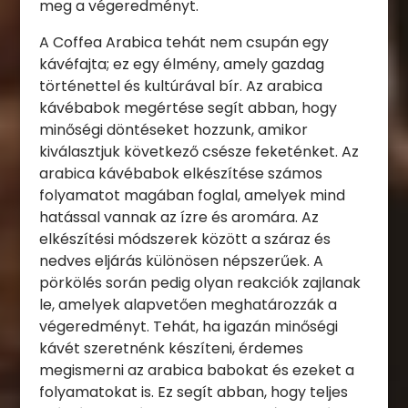
meg a végeredményt.
A Coffea Arabica tehát nem csupán egy
kávéfajta; ez egy élmény, amely gazdag
történettel és kultúrával bír. Az arabica
kávébabok megértése segít abban, hogy
minőségi döntéseket hozzunk, amikor
kiválasztjuk következő csésze feketénket. Az
arabica kávébabok elkészítése számos
folyamatot magában foglal, amelyek mind
hatással vannak az ízre és aromára. Az
elkészítési módszerek között a száraz és
nedves eljárás különösen népszerűek. A
pörkölés során pedig olyan reakciók zajlanak
le, amelyek alapvetően meghatározzák a
végeredményt. Tehát, ha igazán minőségi
kávét szeretnénk készíteni, érdemes
megismerni az arabica babokat és ezeket a
folyamatokat is. Ez segít abban, hogy teljes