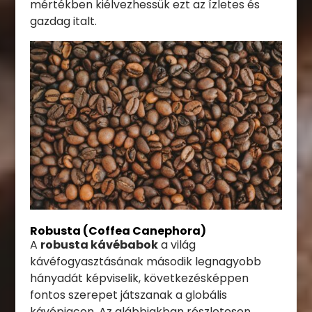
mértékben kiélvezhessük ezt az ízletes és
gazdag italt.
Robusta (Coffea Canephora)
A
robusta kávébabok
a világ
kávéfogyasztásának második legnagyobb
hányadát képviselik, következésképpen
fontos szerepet játszanak a globális
kávépiacon. Az alábbiakban részletesen