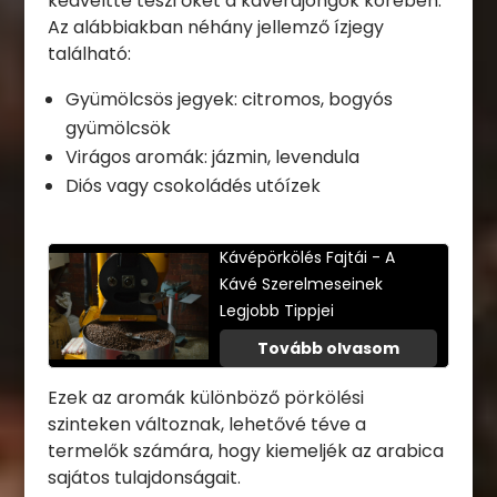
kedveltté teszi őket a kávérajongók körében.
Az alábbiakban néhány jellemző ízjegy
található:
Gyümölcsös jegyek: citromos, bogyós
gyümölcsök
Virágos aromák: jázmin, levendula
Diós vagy csokoládés utóízek
Kávépörkölés Fajtái - A
Kávé Szerelmeseinek
Legjobb Tippjei
Tovább olvasom
Ezek az aromák különböző pörkölési
szinteken változnak, lehetővé téve a
termelők számára, hogy kiemeljék az arabica
sajátos tulajdonságait.