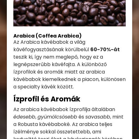
Arabica (Coffea Arabica)
Az Arabica kávébabok a világ
kávéfogyasztásának körülbelül
60-70%-át
teszik ki, így nem meglepő, hogy ez a
legnépszerűbb kávéfajta. A különböző
ízprofilok és aromák miatt az arabica
kávébabok kiemelkednek a piacon, különösen
a specialty kávék között.
Ízprofil és Aromák
Az arabica kávébabok ízprofilja általában
édesebb
,
gyümölcsösebb
és
savasabb
, mint
a Robusta kávébaboké. Az arabica teljes
ízélménye sokkal összetettebb, ami