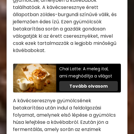
gyümölcse, amelyben a kávébabok
találhatóak. A kávécseresznye érett
állapotban zöldes-burgundi színűvé válik, és
jellemzően édes ízű. Ezen gyümölcsök
betakarítása során a gazdák gondosan
válogatják ki az érett cseresznyéket, mivel
csak ezek tartalmazzák a legjobb minőségű
kávébabokat.
Chai Latte: A meleg ital,
ami meghódítja a világot
Tovább olvasom
A kávécseresznye gyümölcsének
betakarítása után indul a feldolgozási
folyamat, amelynek első lépése a gyümölcs
húsa lefejtése a kávébabról. Ezután jön a
fermentálás, amely során az enzimek