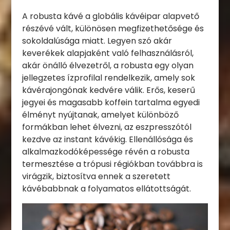
A robusta kávé a globális kávéipar alapvető
részévé vált, különösen megfizethetősége és
sokoldalúsága miatt. Legyen szó akár
keverékek alapjaként való felhasználásról,
akár önálló élvezetről, a robusta egy olyan
jellegzetes ízprofilal rendelkezik, amely sok
kávérajongónak kedvére válik. Erős, keserű
jegyei és magasabb koffein tartalma egyedi
élményt nyújtanak, amelyet különböző
formákban lehet élvezni, az eszpresszótól
kezdve az instant kávékig. Ellenállósága és
alkalmazkodóképessége révén a robusta
termesztése a trópusi régiókban továbbra is
virágzik, biztosítva ennek a szeretett
kávébabbnak a folyamatos ellátottságát.