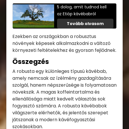
5 dolog, amit tudnod kell
az Etióp kávébabról
Tovább olvasom
Ezekben az országokban a robusztus
növények képesek alkalmazkodni a változó
környezeti feltételekhez és gyorsan fejlődnek.
Összegzés
A robusta egy különleges típusú kávébab,
amely nemcsak az ízélmény gazdagítására
szolgál, hanem népszerűsége is folyamatosan
növekszik. A magas koffeintartalma és
ellenállósága miatt kedvelt választás sok
fogyasztó számára. A robusta kávébabok
világszerte elérhetők, és jelentős szerepet
játszanak a modern kávéfogyasztási
szokásokban.