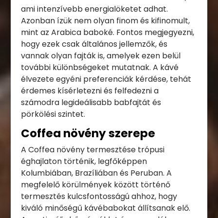
ami intenzívebb energialöketet adhat.
Azonban ízük nem olyan finom és kifinomult,
mint az Arabica baboké. Fontos megjegyezni,
hogy ezek csak általános jellemzők, és
vannak olyan fajták is, amelyek ezen belül
további különbségeket mutatnak. A kávé
élvezete egyéni preferenciák kérdése, tehát
érdemes kísérletezni és felfedezni a
számodra legideálisabb babfajtát és
pörkölési szintet.
Coffea növény szerepe
A Coffea növény termesztése trópusi
éghajlaton történik, legfőképpen
Kolumbiában, Brazíliában és Peruban. A
megfelelő körülmények között történő
termesztés kulcsfontosságú ahhoz, hogy
kiváló minőségű kávébabokat állítsanak elő.