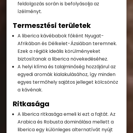
feldolgozás során is befolyásolja az
ízélményt.
Termesztési területek
A liberica kávébabok főként Nyugat-
Afrikában és Délkelet-Ázsiában teremnek.
Ezek a régiók ideális körülményeket
biztosítanak a liberica növekedéséhez.
A helyi klíma és talajminőség hozzájárul az
egyedi aromák kialakulásához, így minden
egyes termőhely sajátos jelleget kölcsönöz
a kávénak.
Ritkasága
A liberica ritkasága emeli ki ezt a fajtát. Az
Arabica és Robusta dominálása mellett a
liberica egy különleges alternatívát nyújt