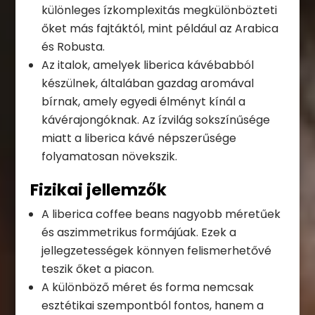
különleges ízkomplexitás megkülönbözteti
őket más fajtáktól, mint például az Arabica
és Robusta.
Az italok, amelyek liberica kávébabból
készülnek, általában gazdag aromával
bírnak, amely egyedi élményt kínál a
kávérajongóknak. Az ízvilág sokszínűsége
miatt a liberica kávé népszerűsége
folyamatosan növekszik.
Fizikai jellemzők
A liberica coffee beans nagyobb méretűek
és aszimmetrikus formájúak. Ezek a
jellegzetességek könnyen felismerhetővé
teszik őket a piacon.
A különböző méret és forma nemcsak
esztétikai szempontból fontos, hanem a