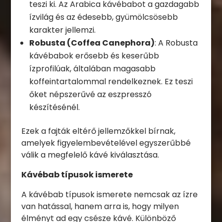
teszi ki. Az Arabica kávébabot a gazdagabb
ízvilág és az édesebb, gyümölcsösebb
karakter jellemzi.
Robusta (Coffea Canephora)
: A Robusta
kávébabok erősebb és keserűbb
ízprofilúak, általában magasabb
koffeintartalommal rendelkeznek. Ez teszi
őket népszerűvé az eszpresszó
készítésénél.
Ezek a fajták eltérő jellemzőkkel bírnak,
amelyek figyelembevételével egyszerűbbé
válik a megfelelő kávé kiválasztása.
Kávébab típusok ismerete
A kávébab típusok ismerete nemcsak az ízre
van hatással, hanem arra is, hogy milyen
élményt ad egy csésze kávé. Különböző