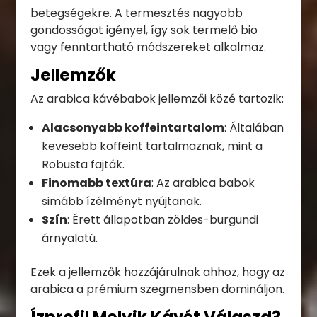
betegségekre. A termesztés nagyobb
gondosságot igényel, így sok termelő bio
vagy fenntartható módszereket alkalmaz.
Jellemzők
Az arabica kávébabok jellemzői közé tartozik:
Alacsonyabb koffeintartalom
: Általában
kevesebb koffeint tartalmaznak, mint a
Robusta fajták.
Finomabb textúra
: Az arabica babok
simább ízélményt nyújtanak.
Szín
: Érett állapotban zöldes-burgundi
árnyalatú.
Ezek a jellemzők hozzájárulnak ahhoz, hogy az
arabica a prémium szegmensben domináljon.