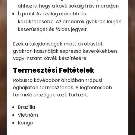
ahhoz is, hogy a kávé sokáig friss maradjon.
Ízprofil: Az ízvilág erősebb és
karakteresebb. Az emberek gyakran leírják
keserűségét és földes jegyeit.
Ezek a tulajdonságok miatt a robustát
gyakran használják espresso keverékekben
vagy instant kávék készítésére.
Termesztési Feltételek
Robusta kávébabot általában trópusi
éghajlaton termesztenek. A legfontosabb
termelő országok közé tartozik:
Brazília
Vietnám
Kongó