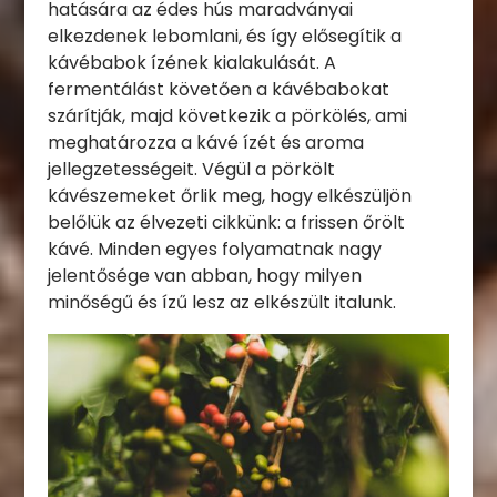
hatására az édes hús maradványai
elkezdenek lebomlani, és így elősegítik a
kávébabok ízének kialakulását. A
fermentálást követően a kávébabokat
szárítják, majd következik a pörkölés, ami
meghatározza a kávé ízét és aroma
jellegzetességeit. Végül a pörkölt
kávészemeket őrlik meg, hogy elkészüljön
belőlük az élvezeti cikkünk: a frissen őrölt
kávé. Minden egyes folyamatnak nagy
jelentősége van abban, hogy milyen
minőségű és ízű lesz az elkészült italunk.