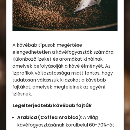
A kávébab típusok megértése
elengedhetetlen a kávéfogyasztók számára.
Különböző ízeket és aromákat kínálnak,
amelyek befolyásolják a kávé élményét. Az
ízprofilok változatossága miatt fontos, hogy
tudatosan válasszuk ki azokat a kávébab
fajtákat, amelyek megfelelnek az egyéni
ízlésnek.
Legelterjedtebb kávébab fajták
Arabica (Coffea Arabica)
: A világ
kávéfogyasztásának körülbelül 60-70%-át