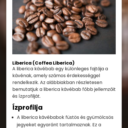
Liberica (Coffea Liberica)
A liberica kávébab egy különleges fajtája a
kávénak, amely számos érdekességgel
rendelkezik. Az alábbiakban részletesen
bemutatjuk a liberica kávébab főbb jellemzőit
és ízprofilját.
Ízprofilja
A liberica kávébabok füstös és gyümölcsös
jegyeket egyaránt tartalmaznak. Ez a