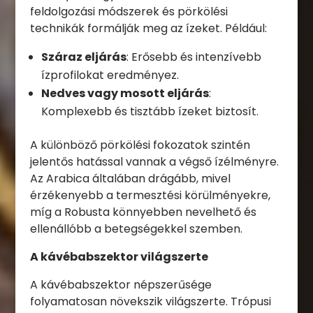
feldolgozási módszerek és pörkölési
technikák formálják meg az ízeket. Például:
Száraz eljárás
: Erősebb és intenzívebb
ízprofilokat eredményez.
Nedves vagy mosott eljárás
:
Komplexebb és tisztább ízeket biztosít.
A különböző pörkölési fokozatok szintén
jelentős hatással vannak a végső ízélményre.
Az Arabica általában drágább, mivel
érzékenyebb a termesztési körülményekre,
míg a Robusta könnyebben nevelhető és
ellenállóbb a betegségekkel szemben.
A kávébabszektor világszerte
A kávébabszektor népszerűsége
folyamatosan növekszik világszerte. Trópusi