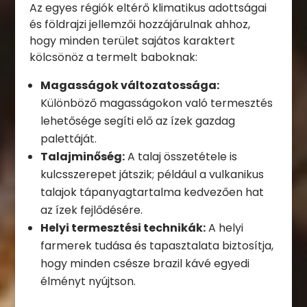
Az egyes régiók eltérő klimatikus adottságai
és földrajzi jellemzői hozzájárulnak ahhoz,
hogy minden terület sajátos karaktert
kölcsönöz a termelt baboknak:
Magasságok változatossága:
Különböző magasságokon való termesztés
lehetősége segíti elő az ízek gazdag
palettáját.
Talajminőség:
A talaj összetétele is
kulcsszerepet játszik; például a vulkanikus
talajok tápanyagtartalma kedvezően hat
az ízek fejlődésére.
Helyi termesztési technikák:
A helyi
farmerek tudása és tapasztalata biztosítja,
hogy minden csésze brazil kávé egyedi
élményt nyújtson.