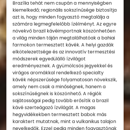
Brazília tehát nem csupán a mennyiségben
kiemelkedő; regionális sokszínűsége biztosítja
azt is, hogy minden fogyasztó megtalálja a
számára legmegfelelőbb ízélményt. Az egyre
növekvő brazil kávéimportnak köszönhetően
a világ minden táján megtalálhatóak a bahiai
farmokon termesztett kávék. A helyi gazdák
elkötelezettsége és az innovatív termesztési
módszerek egyedülálló ízvilágot
eredményeznek. A gyümölcsös jegyekkel és
virágos aromákkal rendelkező specialty
kávék népszerűsége folyamatosan növekszik,
amely nem csak a minőségnek, hanem a
sokszínűségnek is köszönhető. A régiók
sajátosságai pedig tovább erősítik a brazil
kávé szerteágazó ízvilágát. A magas
hegyvidékekben termesztett babok más
karaktert mutatnak, mint a vulkanikus talajon
nevelkedők. Ezzel pedig minden fogyasztónak