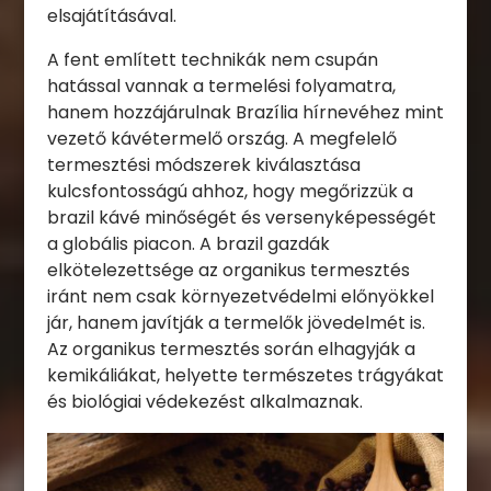
elsajátításával.
A fent említett technikák nem csupán
hatással vannak a termelési folyamatra,
hanem hozzájárulnak Brazília hírnevéhez mint
vezető kávétermelő ország. A megfelelő
termesztési módszerek kiválasztása
kulcsfontosságú ahhoz, hogy megőrizzük a
brazil kávé minőségét és versenyképességét
a globális piacon. A brazil gazdák
elkötelezettsége az organikus termesztés
iránt nem csak környezetvédelmi előnyökkel
jár, hanem javítják a termelők jövedelmét is.
Az organikus termesztés során elhagyják a
kemikáliákat, helyette természetes trágyákat
és biológiai védekezést alkalmaznak.