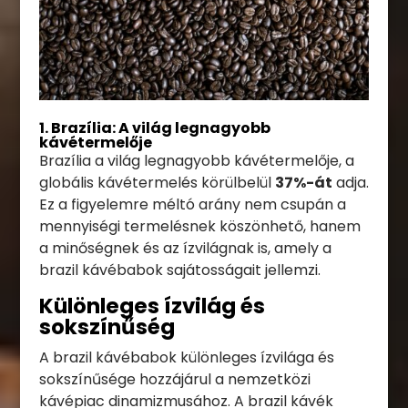
1. Brazília: A világ legnagyobb
kávétermelője
Brazília a világ legnagyobb kávétermelője, a
globális kávétermelés körülbelül
37%-át
adja.
Ez a figyelemre méltó arány nem csupán a
mennyiségi termelésnek köszönhető, hanem
a minőségnek és az ízvilágnak is, amely a
brazil kávébabok sajátosságait jellemzi.
Különleges ízvilág és
sokszínűség
A brazil kávébabok különleges ízvilága és
sokszínűsége hozzájárul a nemzetközi
kávépiac dinamizmusához. A brazil kávék