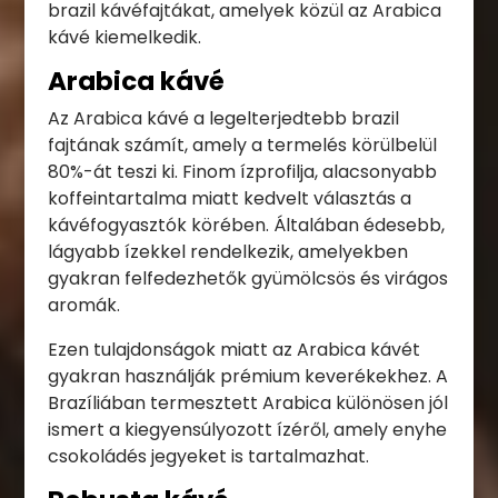
brazil kávéfajtákat, amelyek közül az Arabica
kávé kiemelkedik.
Arabica kávé
Az Arabica kávé a legelterjedtebb brazil
fajtának számít, amely a termelés körülbelül
80%-át teszi ki. Finom ízprofilja, alacsonyabb
koffeintartalma miatt kedvelt választás a
kávéfogyasztók körében. Általában édesebb,
lágyabb ízekkel rendelkezik, amelyekben
gyakran felfedezhetők gyümölcsös és virágos
aromák.
Ezen tulajdonságok miatt az Arabica kávét
gyakran használják prémium keverékekhez. A
Brazíliában termesztett Arabica különösen jól
ismert a kiegyensúlyozott ízéről, amely enyhe
csokoládés jegyeket is tartalmazhat.