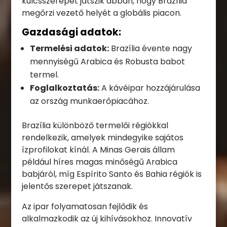
kulcsszerepet játszik abban, hogy Brazília
megőrzi vezető helyét a globális piacon.
Gazdasági adatok:
Termelési adatok:
Brazília évente nagy
mennyiségű Arabica és Robusta babot
termel.
Foglalkoztatás:
A kávéipar hozzájárulása
az ország munkaerőpiacához.
Brazília különböző termelői régiókkal
rendelkezik, amelyek mindegyike sajátos
ízprofilokat kínál. A Minas Gerais állam
például híres magas minőségű Arabica
babjáról, míg Espírito Santo és Bahia régiók is
jelentős szerepet játszanak.
Az ipar folyamatosan fejlődik és
alkalmazkodik az új kihívásokhoz. Innovatív