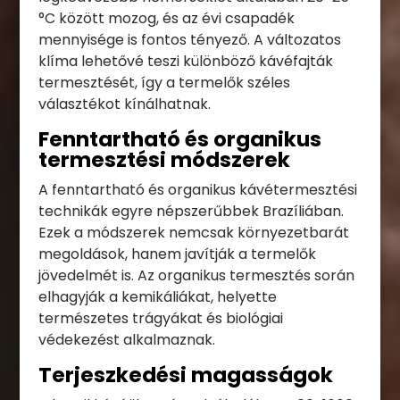
°C között mozog, és az évi csapadék
mennyisége is fontos tényező. A változatos
klíma lehetővé teszi különböző kávéfajták
termesztését, így a termelők széles
választékot kínálhatnak.
Fenntartható és organikus
termesztési módszerek
A fenntartható és organikus kávétermesztési
technikák egyre népszerűbbek Brazíliában.
Ezek a módszerek nemcsak környezetbarát
megoldások, hanem javítják a termelők
jövedelmét is. Az organikus termesztés során
elhagyják a kemikáliákat, helyette
természetes trágyákat és biológiai
védekezést alkalmaznak.
Terjeszkedési magasságok