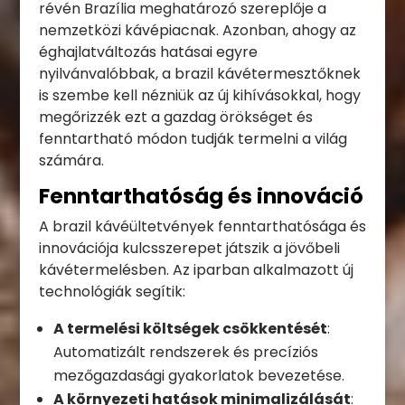
révén Brazília meghatározó szereplője a
nemzetközi kávépiacnak. Azonban, ahogy az
éghajlatváltozás hatásai egyre
nyilvánvalóbbak, a brazil kávétermesztőknek
is szembe kell nézniük az új kihívásokkal, hogy
megőrizzék ezt a gazdag örökséget és
fenntartható módon tudják termelni a világ
számára.
Fenntarthatóság és innováció
A brazil kávéültetvények fenntarthatósága és
innovációja kulcsszerepet játszik a jövőbeli
kávétermelésben. Az iparban alkalmazott új
technológiák segítik:
A termelési költségek csökkentését
:
Automatizált rendszerek és precíziós
mezőgazdasági gyakorlatok bevezetése.
A környezeti hatások minimalizálását
: