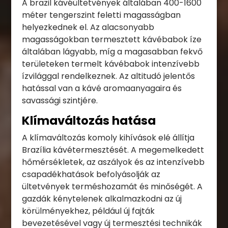
A brazil kávéültetvények általában 400-1600
méter tengerszint feletti magasságban
helyezkednek el. Az alacsonyabb
magasságokban termesztett kávébabok íze
általában lágyabb, míg a magasabban fekvő
területeken termelt kávébabok intenzívebb
ízvilággal rendelkeznek. Az altitudó jelentős
hatással van a kávé aromaanyagaira és
savassági szintjére.
Klímaváltozás hatása
A klímaváltozás komoly kihívások elé állítja
Brazília kávétermesztését. A megemelkedett
hőmérsékletek, az aszályok és az intenzívebb
csapadékhatások befolyásolják az
ültetvények terméshozamát és minőségét. A
gazdák kénytelenek alkalmazkodni az új
körülményekhez, például új fajták
bevezetésével vagy új termesztési technikák