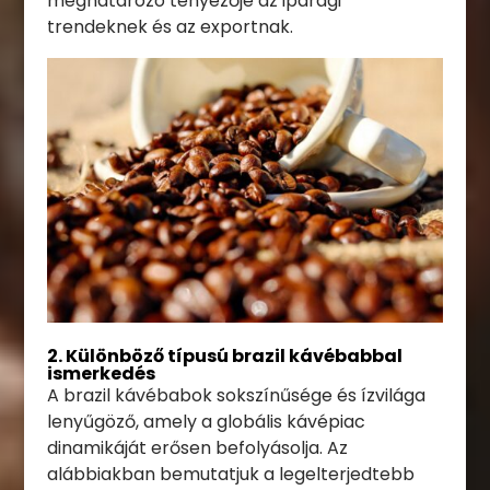
meghatározó tényezője az iparági
trendeknek és az exportnak.
2. Különböző típusú brazil kávébabbal
ismerkedés
A brazil kávébabok sokszínűsége és ízvilága
lenyűgöző, amely a globális kávépiac
dinamikáját erősen befolyásolja. Az
alábbiakban bemutatjuk a legelterjedtebb