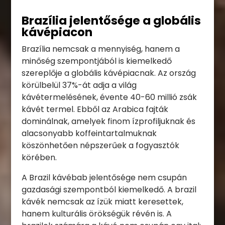
Brazília jelentősége a globális
kávépiacon
Brazília nemcsak a mennyiség, hanem a
minőség szempontjából is kiemelkedő
szereplője a globális kávépiacnak. Az ország
körülbelül 37%-át adja a világ
kávétermelésének, évente 40-60 millió zsák
kávét termel. Ebből az Arabica fajták
dominálnak, amelyek finom ízprofiljuknak és
alacsonyabb koffeintartalmuknak
köszönhetően népszerűek a fogyasztók
körében.
A Brazil kávébab jelentősége nem csupán
gazdasági szempontból kiemelkedő. A brazil
kávék nemcsak az ízük miatt keresettek,
hanem kulturális örökségük révén is. A