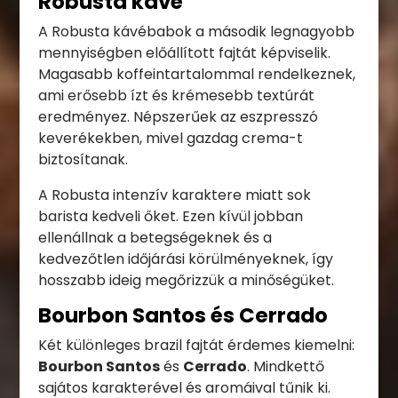
Robusta kávé
A Robusta kávébabok a második legnagyobb
mennyiségben előállított fajtát képviselik.
Magasabb koffeintartalommal rendelkeznek,
ami erősebb ízt és krémesebb textúrát
eredményez. Népszerűek az eszpresszó
keverékekben, mivel gazdag crema-t
biztosítanak.
A Robusta intenzív karaktere miatt sok
barista kedveli őket. Ezen kívül jobban
ellenállnak a betegségeknek és a
kedvezőtlen időjárási körülményeknek, így
hosszabb ideig megőrizzük a minőségüket.
Bourbon Santos és Cerrado
Két különleges brazil fajtát érdemes kiemelni:
Bourbon Santos
és
Cerrado
. Mindkettő
sajátos karakterével és aromáival tűnik ki.