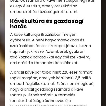
brazilok számára a kávé nem csupán egy ital;
ez egy életstílus, amely összeköti az
embereket és közösségeket teremt.
Kávékultúra és gazdasági
hatás
A kávé kultúrája Brazíliában mélyen
gyökerezik. A helyi hagyományokban és
szokásokban fontos szerepet játszik, hiszen
napi rutinjuk része. Az emberek gyakran
találkoznak barátaikkal egy csésze kávéra,
ami erősíti a társadalmi kötelékeket.
A brazil kávéipar több mint 220 ezer farmot
foglal magába, amelyek körülbelül 3,5 millió
embert foglalkoztatnak. Ezért nem meglepő,
hogy a brazil gazdaság számára a kávé
fontos pillérnek számít. A termelés
fenntarthatósága és innovációja