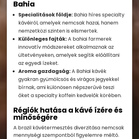
Bahia
Specialitások földje:
Bahia híres specialty
kávéiról, amelyek nemcsak hazai, hanem
nemzetközi szinten is elismertek.
Különleges fajták:
A bahiai farmerek
innovatív módszereket alkalmaznak az
ültetvényeken, amelyek segítik előállítani
az egyedi ízeket.
Aroma gazdagság:
A Bahiai kávék
gyakran gyümölcsös és virágos jegyekkel
bírnak, ami különösen népszerűvé teszi
őket a specialty koffein kedvelők körében.
Régiók hatása a kávé ízére és
minőségére
A brazil kávétermesztés diverzitása nemcsak
mennyiségi szempontból figyelemre méltó.