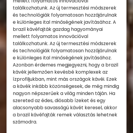
mellett folyamatos innovációval
találkozhatunk. Az új termesztési módszerek
és technológiák folyamatosan hozzájárulnak
e különleges ital minőségének javításához. A
brazil kávéfajták gazdag hagyományai
mellett folyamatos innovációval
találkozhatunk. Az új termesztési módszerek
és technológiák folyamatosan hozzájárulnak
e különleges ital minőségének javításához.
Azonban érdemes megjegyezni, hogy a brazil
kávék jellemzően kevésbé komplexek az
ízprofiljukban, mint más országok kávéi. Ezek
a kávék inkább közönségesek, de még mindig
nagyon népszerűek a világ minden táján. Ha
szereted az édes, diósabb ízeket és egy
alacsonyabb savasságú kávét keresel, akkor
a brazil kávéfajták remek választás lehetnek
számodra.