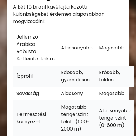
A két fő brazil kávéfajta közötti
különbségeket érdemes alaposabban
megvizsgálni:
Jellemző
Arabica
Alacsonyabb
Magasabb
Robusta
Koffeintartalom
Édesebb,
Erősebb,
Ízprofil
gyümölcsös
földes
Savasság
Alacsony
Magasabb
Magasabb
Alacsonyabb
Termesztési
tengerszint
tengerszint
környezet
felett (600-
(0-600 m)
2000 m)