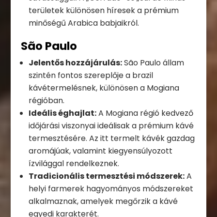
területek különösen híresek a prémium
minőségű Arabica babjaikról.
São Paulo
Jelentős hozzájárulás:
São Paulo állam
szintén fontos szereplője a brazil
kávétermelésnek, különösen a Mogiana
régióban.
Ideális éghajlat:
A Mogiana régió kedvező
időjárási viszonyai ideálisak a prémium kávé
termesztésére. Az itt termelt kávék gazdag
aromájúak, valamint kiegyensúlyozott
ízvilággal rendelkeznek.
Tradicionális termesztési módszerek:
A
helyi farmerek hagyományos módszereket
alkalmaznak, amelyek megőrzik a kávé
egyedi karakterét.