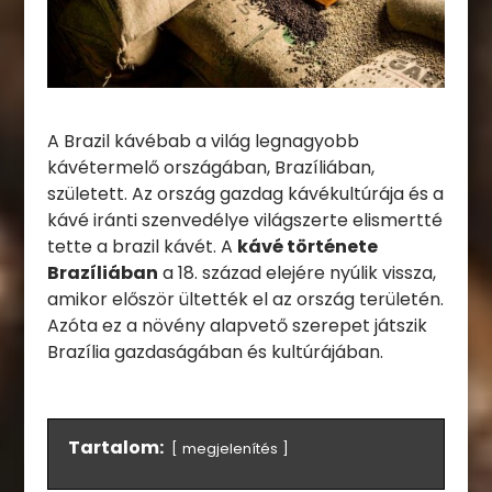
A Brazil kávébab a világ legnagyobb
kávétermelő országában, Brazíliában,
született. Az ország gazdag kávékultúrája és a
kávé iránti szenvedélye világszerte elismertté
tette a brazil kávét. A
kávé története
Brazíliában
a 18. század elejére nyúlik vissza,
amikor először ültették el az ország területén.
Azóta ez a növény alapvető szerepet játszik
Brazília gazdaságában és kultúrájában.
Tartalom:
megjelenítés