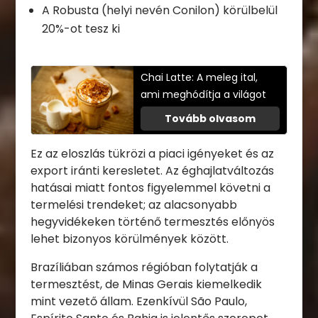
A Robusta (helyi nevén Conilon) körülbelül
20%-ot tesz ki
Chai Latte: A meleg ital,
ami meghódítja a világot
Tovább olvasom
Ez az eloszlás tükrözi a piaci igényeket és az
export iránti keresletet. Az éghajlatváltozás
hatásai miatt fontos figyelemmel követni a
termelési trendeket; az alacsonyabb
hegyvidékeken történő termesztés előnyös
lehet bizonyos körülmények között.
Brazíliában számos régióban folytatják a
termesztést, de Minas Gerais kiemelkedik
mint vezető állam. Ezenkívül São Paulo,