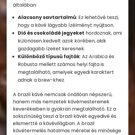
általában:
Alacsony savtartalmú
: Ez lehetővé teszi,
hogy a kávé lágyabb ízélményt nyújtson.
Dió és csokoládé jegyeket
hordoznak, ami
különösen kedvelt azok körében, akik
gazdagabb ízeket keresnek.
Különböző típusú fajták
: Az Arabica és
Robusta mellett számos helyi fajta is
megtalálható, amelyek egyedi karaktert
adnak a brew-khez.
A brazil kávé nemcsak önállóan népszerű,
hanem más nemzetek kávémestereinek
keverékeiben is gyakran megtalálható. Ez a
sokszínűség teszi a brazil kávét egyedivé és
elismertté a kávévilágban. A brazil
kávétermelés hatalmas méretei és minősége