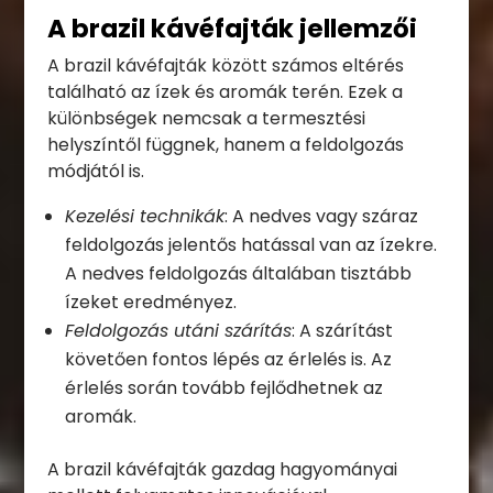
A brazil kávéfajták jellemzői
A brazil kávéfajták között számos eltérés
található az ízek és aromák terén. Ezek a
különbségek nemcsak a termesztési
helyszíntől függnek, hanem a feldolgozás
módjától is.
Kezelési technikák
: A nedves vagy száraz
feldolgozás jelentős hatással van az ízekre.
A nedves feldolgozás általában tisztább
ízeket eredményez.
Feldolgozás utáni szárítás
: A szárítást
követően fontos lépés az érlelés is. Az
érlelés során tovább fejlődhetnek az
aromák.
A brazil kávéfajták gazdag hagyományai