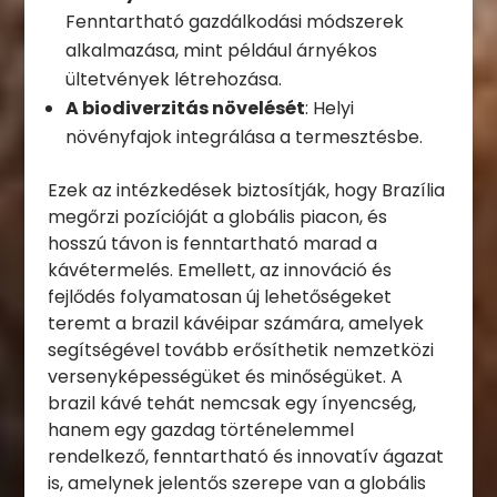
Fenntartható gazdálkodási módszerek
alkalmazása, mint például árnyékos
ültetvények létrehozása.
A biodiverzitás növelését
: Helyi
növényfajok integrálása a termesztésbe.
Ezek az intézkedések biztosítják, hogy Brazília
megőrzi pozícióját a globális piacon, és
hosszú távon is fenntartható marad a
kávétermelés. Emellett, az innováció és
fejlődés folyamatosan új lehetőségeket
teremt a brazil kávéipar számára, amelyek
segítségével tovább erősíthetik nemzetközi
versenyképességüket és minőségüket. A
brazil kávé tehát nemcsak egy ínyencség,
hanem egy gazdag történelemmel
rendelkező, fenntartható és innovatív ágazat
is, amelynek jelentős szerepe van a globális