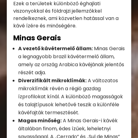
Ezek a területek különböző éghajlati
viszonyokkal és földrajzi jellemzőkkel
rendelkeznek, ami közvetlen hatással van a
kávé ízére és minőségére.
Minas Gerais
A vezető kávétermelő állam:
Minas Gerais
a legnagyobb brazil kávétermelő állam,
amely az ország Arabica kávéjának jelentős
részét adja.
Diverzifikált mikroklímák:
A változatos
mikroklímák révén a régió gazdag
ízprofilokat kínál. A különböző magasságok
és talajtípusok lehetővé teszik a különféle
kávéfajták termesztését.
Magas minőség:
A Minas Gerais-i kávék
általában finom, édes ízűek, leheletnyi
savassággal. A „Cerrado” és „Sul de Minas”