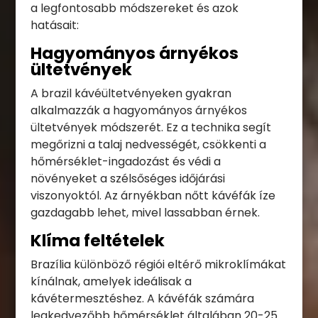
a legfontosabb módszereket és azok
hatásait:
Hagyományos árnyékos
ültetvények
A brazil kávéültetvényeken gyakran
alkalmazzák a hagyományos árnyékos
ültetvények módszerét. Ez a technika segít
megőrizni a talaj nedvességét, csökkenti a
hőmérséklet-ingadozást és védi a
növényeket a szélsőséges időjárási
viszonyoktól. Az árnyékban nőtt kávéfák íze
gazdagabb lehet, mivel lassabban érnek.
Klíma feltételek
Brazília különböző régiói eltérő mikroklímákat
kínálnak, amelyek ideálisak a
kávétermesztéshez. A kávéfák számára
legkedvezőbb hőmérséklet általában 20-25