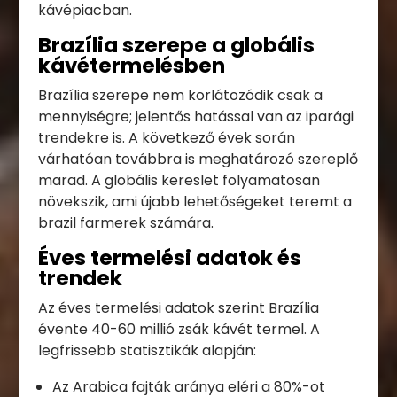
kávépiacban.
Brazília szerepe a globális
kávétermelésben
Brazília szerepe nem korlátozódik csak a
mennyiségre; jelentős hatással van az iparági
trendekre is. A következő évek során
várhatóan továbbra is meghatározó szereplő
marad. A globális kereslet folyamatosan
növekszik, ami újabb lehetőségeket teremt a
brazil farmerek számára.
Éves termelési adatok és
trendek
Az éves termelési adatok szerint Brazília
évente 40-60 millió zsák kávét termel. A
legfrissebb statisztikák alapján:
Az Arabica fajták aránya eléri a 80%-ot