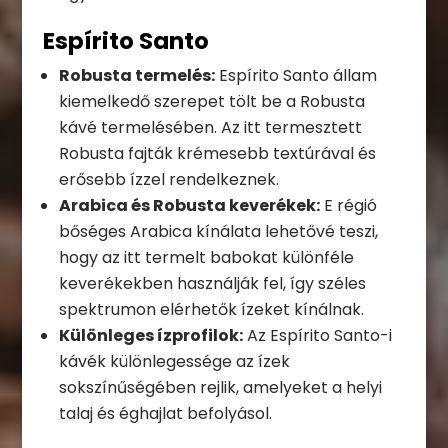
Espírito Santo
Robusta termelés:
Espírito Santo állam
kiemelkedő szerepet tölt be a Robusta
kávé termelésében. Az itt termesztett
Robusta fajták krémesebb textúrával és
erősebb ízzel rendelkeznek.
Arabica és Robusta keverékek:
E régió
bőséges Arabica kínálata lehetővé teszi,
hogy az itt termelt babokat különféle
keverékekben használják fel, így széles
spektrumon elérhetők ízeket kínálnak.
Különleges ízprofilok:
Az Espírito Santo-i
kávék különlegessége az ízek
sokszínűségében rejlik, amelyeket a helyi
talaj és éghajlat befolyásol.