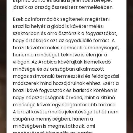
Espírito Santo és Bahia is jelentős szerepet
játszik az ország összesített termelésében.
Ezek az információk segítenek megérteni
Brazília helyét a globális kávétermelési
szektorban és arra ösztönzik a fogyasztókat,
hogy értékeljék ezt az egyedülálló forrást. A
brazil kávétermelés nemcsak a mennyiséget,
hanem a minőséget tekintve is élen jár a
világon. Az Arabica kávéfajták kiemelkedő
minősége és az országban alkalmazott
magas színvonalú termesztési és feldolgozási
módszerek mind hozzájárulnak ehhez. Ezért a
brazil kávé fogyasztók és baristák körében is
nagy népszerűségnek örvend, mint a kitűnő
minőségű kávék egyik legfontosabb forrása.
A brazil kávétermelés jelentősége tehát nem
csupán a mennyiségben, hanem a
minőségben is megmutatkozik, ami