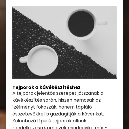
Tejporok a kávékészítéshez
A tejporok jelentős szerepet játszanak a
kávékészítés során, hiszen nemcsak az
ízélményt fokozzák, hanem tápláló
összetevőkkel is gazdagítják a kávénkat.
Különböző típusú tejporok állnak
rendelkezésre, amelyek mindegyike más-