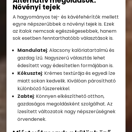
Alternatív megoldások:
Növényi tejek
A hagyományos tej- és kávéfehérítők mellett
egyre népszerűbbek a növényi tejek is. Ezek
az italok nemcsak egészségesebbek, hanem
sok esetben fenntarthatóbb választások is.
Mandulatej
: Alacsony kalóriatartalmú és
gazdag ízű. Nagyszerű választás lehet
édesített vagy édesítetlen formájában is.
Kókusztej
: Krémes textúrája és egyedi íze
miatt sokan kedvelik. Kiválóan párosítható
különböző fűszerekkel.
Zabtej
: Könnyen elkészíthető otthon,
gazdaságos megoldásként szolgálhat. Az
ízesített változatok nagy népszerűségnek
örvendenek.