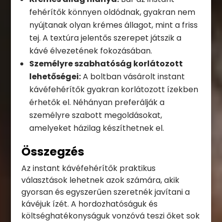
fehérítők könnyen oldódnak, gyakran nem
nyújtanak olyan krémes állagot, mint a friss
tej. A textúra jelentős szerepet játszik a
kávé élvezetének fokozásában.
Személyre szabhatóság korlátozott
lehetőségei:
A boltban vásárolt instant
kávéfehérítők gyakran korlátozott ízekben
érhetők el. Néhányan preferálják a
személyre szabott megoldásokat,
amelyeket házilag készíthetnek el.
Összegzés
Az instant kávéfehérítők praktikus
választások lehetnek azok számára, akik
gyorsan és egyszerűen szeretnék javítani a
kávéjuk ízét. A hordozhatóságuk és
költséghatékonyságuk vonzóvá teszi őket sok