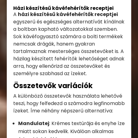
Házi készítésű kávéfehérítők receptjei
A
házi készítésű kávéfehérítők receptjei
egyszerű és egészséges alternatívát kínálnak
a boltban kapható változatokkal szemben.
Sok kávéfogyasztó számára a bolti termékek
nemcsak drágák, hanem gyakran
tartalmaznak mesterséges összetevőket is. A
házilag készített fehérítők lehetőséget adnak
arra, hogy ellenőrizd az összetevőket és
személyre szabhasd az ízeket.
Összetevők variációk
A különböző összetevők használata lehetővé
teszi, hogy felfedezd a számodra legfinomabb
ízeket. Íme néhány népszerű alternatíva:
Mandulatej
: Krémes textúrája és enyhe íze
miatt sokan kedvelik. Kiválóan alkalmas