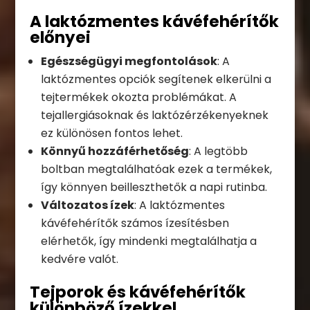
A laktózmentes kávéfehérítők
előnyei
Egészségügyi megfontolások
: A
laktózmentes opciók segítenek elkerülni a
tejtermékek okozta problémákat. A
tejallergiásoknak és laktózérzékenyeknek
ez különösen fontos lehet.
Könnyű hozzáférhetőség
: A legtöbb
boltban megtalálhatóak ezek a termékek,
így könnyen beilleszthetők a napi rutinba.
Változatos ízek
: A laktózmentes
kávéfehérítők számos ízesítésben
elérhetők, így mindenki megtalálhatja a
kedvére valót.
Tejporok és kávéfehérítők
különböző ízekkel