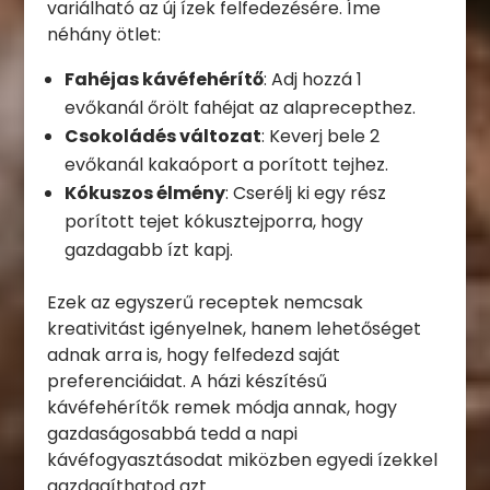
variálható az új ízek felfedezésére. Íme
néhány ötlet:
Fahéjas kávéfehérítő
: Adj hozzá 1
evőkanál őrölt fahéjat az alaprecepthez.
Csokoládés változat
: Keverj bele 2
evőkanál kakaóport a porított tejhez.
Kókuszos élmény
: Cserélj ki egy rész
porított tejet kókusztejporra, hogy
gazdagabb ízt kapj.
Ezek az egyszerű receptek nemcsak
kreativitást igényelnek, hanem lehetőséget
adnak arra is, hogy felfedezd saját
preferenciáidat. A házi készítésű
kávéfehérítők remek módja annak, hogy
gazdaságosabbá tedd a napi
kávéfogyasztásodat miközben egyedi ízekkel
gazdagíthatod azt.