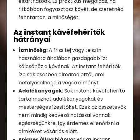
eltarthatóak. Ez praktikus megoldás, ha
ritkábban fogyasztasz kávét, de szeretnéd
fenntartani a minőséget.
Az instant kávéfehérítők
hátrányai
Ízminőség:
A friss tej vagy tejszín
használata általában gazdagabb ízt
kölcsönöz a kávénak. Az instant fehérítők
íze sok esetben elmarad ettől, ami
befolyásolhatja a végső élményt.
Adalékanyagok:
Sok instant kávéfehérítő
tartalmazhat adalékanyagokat és
mesterséges ízesítőket. Ezek az összetevők
nem mindig kedvező hatással vannak
egészségünkre, így érdemes ellenőrizni a
címkéket vásárlás előtt.
Krémes állag hiánya:
Bár az instant