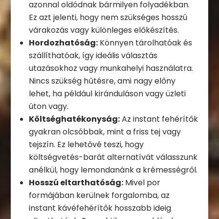
azonnal oldódnak bármilyen folyadékban.
Ez azt jelenti, hogy nem szükséges hosszú
várakozás vagy különleges előkészítés.
Hordozhatóság:
Könnyen tárolhatóak és
szállíthatóak, így ideális választás
utazásokhoz vagy munkahelyi használatra.
Nincs szükség hűtésre, ami nagy előny
lehet, ha például kiránduláson vagy üzleti
úton vagy.
Költséghatékonyság:
Az instant fehérítők
gyakran olcsóbbak, mint a friss tej vagy
tejszín. Ez lehetővé teszi, hogy
költségvetés-barát alternatívát válasszunk
anélkül, hogy lemondanánk a krémességről.
Hosszú eltarthatóság:
Mivel por
formájában kerülnek forgalomba, az
instant kávéfehérítők hosszabb ideig