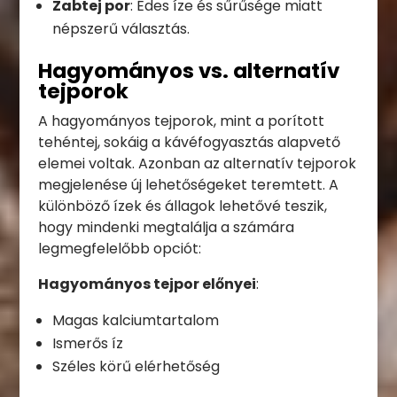
Zabtej por
: Édes íze és sűrűsége miatt
népszerű választás.
Hagyományos vs. alternatív
tejporok
A hagyományos tejporok, mint a porított
tehéntej, sokáig a kávéfogyasztás alapvető
elemei voltak. Azonban az alternatív tejporok
megjelenése új lehetőségeket teremtett. A
különböző ízek és állagok lehetővé teszik,
hogy mindenki megtalálja a számára
legmegfelelőbb opciót:
Hagyományos tejpor előnyei
:
Magas kalciumtartalom
Ismerős íz
Széles körű elérhetőség