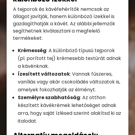
A tejporok és kávéfehérítők nemcsak az
állagot javítják, hanem különböző ízekkel is
gazdagíthatják a kávét. Az alábbi jellemzők
segíthetnek kiválasztani a megfelelő
termékeket:
Krémesség
: A különböző típusú tejporok
(pl. porított tej) krémesebb textúrát adnak
a kávénknak.
Ízesített változatok
: Vannak fűszeres,
vaníliás vagy akár csokoládés változatok is,
amelyek fokozhatják az élményt.
Személyre szabhatóság
: Az otthon
készített kávékrémek lehetőséget adnak
arra, hogy saját ízlésed szerint alakítsd ki az
italodat.