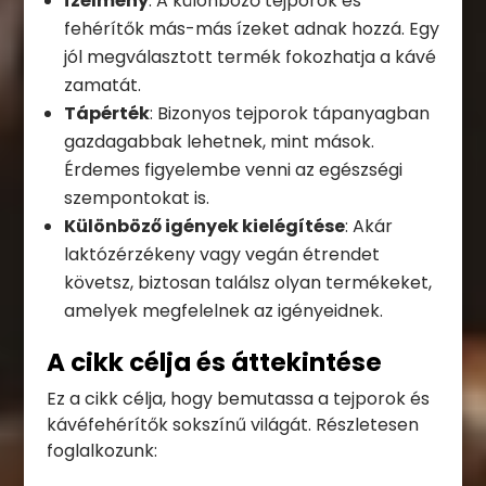
Ízélmény
: A különböző tejporok és
fehérítők más-más ízeket adnak hozzá. Egy
jól megválasztott termék fokozhatja a kávé
zamatát.
Tápérték
: Bizonyos tejporok tápanyagban
gazdagabbak lehetnek, mint mások.
Érdemes figyelembe venni az egészségi
szempontokat is.
Különböző igények kielégítése
: Akár
laktózérzékeny vagy vegán étrendet
követsz, biztosan találsz olyan termékeket,
amelyek megfelelnek az igényeidnek.
A cikk célja és áttekintése
Ez a cikk célja, hogy bemutassa a tejporok és
kávéfehérítők sokszínű világát. Részletesen
foglalkozunk: