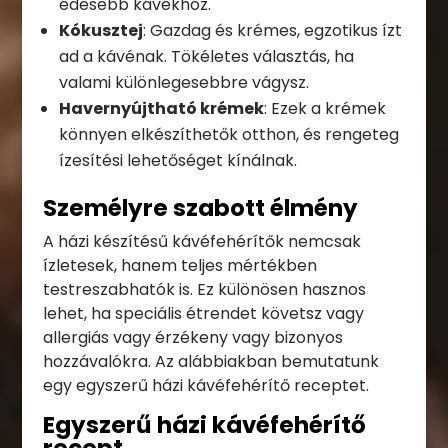
édesebb kávékhoz.
Kókusztej
: Gazdag és krémes, egzotikus ízt
ad a kávénak. Tökéletes választás, ha
valami különlegesebbre vágysz.
Havernyújtható krémek
: Ezek a krémek
könnyen elkészíthetők otthon, és rengeteg
ízesítési lehetőséget kínálnak.
Személyre szabott élmény
A házi készítésű kávéfehérítők nemcsak
ízletesek, hanem teljes mértékben
testreszabhatók is. Ez különösen hasznos
lehet, ha speciális étrendet követsz vagy
allergiás vagy érzékeny vagy bizonyos
hozzávalókra. Az alábbiakban bemutatunk
egy egyszerű házi kávéfehérítő receptet.
Egyszerű házi kávéfehérítő