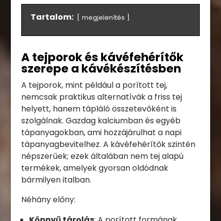
Tartalom:
megjelenítés
A tejporok és kávéfehérítők
szerepe a kávékészítésben
A tejporok, mint például a porított tej,
nemcsak praktikus alternatívák a friss tej
helyett, hanem tápláló összetevőként is
szolgálnak. Gazdag kalciumban és egyéb
tápanyagokban, ami hozzájárulhat a napi
tápanyagbevitelhez. A kávéfehérítők szintén
népszerűek; ezek általában nem tej alapú
termékek, amelyek gyorsan oldódnak
bármilyen italban.
Néhány előny:
Könnyű tárolás
: A porított formának