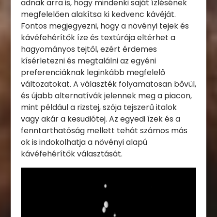
adnak arra is, hogy mindenki saját ízlésének
megfelelően alakítsa ki kedvenc kávéját.
Fontos megjegyezni, hogy a növényi tejek és
kávéfehérítők íze és textúrája eltérhet a
hagyományos tejtől, ezért érdemes
kísérletezni és megtalálni az egyéni
preferenciáknak leginkább megfelelő
változatokat. A választék folyamatosan bővül,
és újabb alternatívák jelennek meg a piacon,
mint például a rizstej, szója tejszerű italok
vagy akár a kesudiótej. Az egyedi ízek és a
fenntarthatóság mellett tehát számos más
ok is indokolhatja a növényi alapú
kávéfehérítők választását.