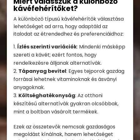
Miért válasszuk a különböző
kávéfehérítőket?
A különböző típusú kávéfehérítők választása
lehetőséget ad arra, hogy adaptáld az
italodat az étrendedhez és preferenciáidhoz:
Ízlés szerinti variációk
: Mindenki másképp
szereti a kávét; ezért fontos, hogy
rendelkezésre álljanak alternatívák.
Tápanyag bevitel
: Egyes tejporok gazdag
forrásai lehetnek vitaminoknak és ásványi
anyagoknak.
Költséghatékonyság
: Az otthoni
készítésű alternatívák gyakran olcsóbbak,
mint a boltban vásárolt termékek.
Ezek az összetevők nemcsak gazdaságos
megoldást kínálnak, hanem lehetőséget