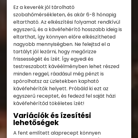
Ez a keverék jól tárolható
szobahőmérsékleten, és akár 6-8 hónapig
eltartható. Az elkészítési folyamat rendkívül
egyszerű, és a kávéfehérítő hosszabb ideig is
eltarthat, így könnyen előre elkészítheted
nagyobb mennyiségben. Ne felejtsd el a
tartályt jól lezárni, hogy megőrizze
frissességét és ízét. Így egyedi és
testreszabott kávéélményben lehet részed
minden reggel, ráadásul még pénzt is
spórolhatsz az üzletekben kapható
kávéfehérítők helyett. Próbáld ki ezt az
egyszerű receptet, és fedezd fel saját házi
kávéfehérítőd tökéletes ízét!
Variációk és ízesítési
lehetőségek
A fent említett alaprecept könnyen