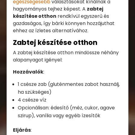
egészségesebb
választásokat kínálnak a
hagyományos tejhez képest. A
zabtej
készítése otthon
rendkívül egyszerű és
gazdaságos, így bárki könnyen hozzájuthat
ehhez az ízletes alternatívához.
Zabtej készítése otthon
A zabtej készítése otthon mindössze néhány
alapanyagot igényel:
Hozzávalók
:
1 csésze zab (gluténmentes zabot használj,
ha szükséges)
4 csésze víz
Opcionálisan: édesítő (méz, cukor, agave
szirup), vanília vagy egyéb ízesítők
Eljárás
: