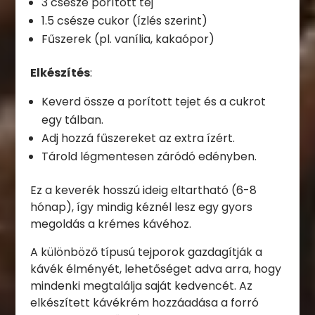
3 csésze porított tej
1.5 csésze cukor (ízlés szerint)
Fűszerek (pl. vanília, kakaópor)
Elkészítés
:
Keverd össze a porított tejet és a cukrot
egy tálban.
Adj hozzá fűszereket az extra ízért.
Tárold légmentesen záródó edényben.
Ez a keverék hosszú ideig eltartható (6-8
hónap), így mindig kéznél lesz egy gyors
megoldás a krémes kávéhoz.
A különböző típusú tejporok gazdagítják a
kávék élményét, lehetőséget adva arra, hogy
mindenki megtalálja saját kedvencét. Az
elkészített kávékrém hozzáadása a forró