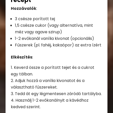
recept
Hozzávalók
:
3 csésze porított tej
1,5 csésze cukor (vagy alternatíva, mint
méz vagy agave szirup)
1-2 evőkanál vanília kivonat (opcionális)
Fűszerek (pl. fahéj, kakaópor) az extra ízért
Elkészítés
:
Keverd össze a porított tejet és a cukrot
egy tálban.
Adjuk hozzá a vanília kivonatot és a
választható fűszereket.
Tedd át egy légmentesen záródó tartályba.
Használj 1-2 evőkanálnyit a kávédhoz
kedved szerint.