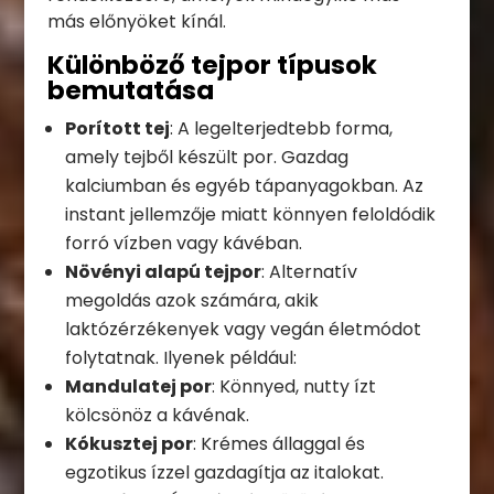
más előnyöket kínál.
Különböző tejpor típusok
bemutatása
Porított tej
: A legelterjedtebb forma,
amely tejből készült por. Gazdag
kalciumban és egyéb tápanyagokban. Az
instant jellemzője miatt könnyen feloldódik
forró vízben vagy kávéban.
Növényi alapú tejpor
: Alternatív
megoldás azok számára, akik
laktózérzékenyek vagy vegán életmódot
folytatnak. Ilyenek például:
Mandulatej por
: Könnyed, nutty ízt
kölcsönöz a kávénak.
Kókusztej por
: Krémes állaggal és
egzotikus ízzel gazdagítja az italokat.