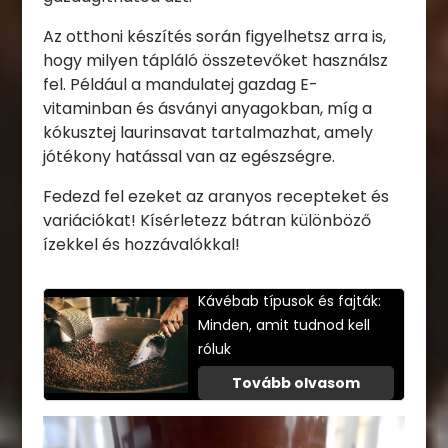
Az otthoni készítés során figyelhetsz arra is,
hogy milyen tápláló összetevőket használsz
fel. Például a mandulatej gazdag E-
vitaminban és ásványi anyagokban, míg a
kókusztej laurinsavat tartalmazhat, amely
jótékony hatással van az egészségre.
Fedezd fel ezeket az aranyos recepteket és
variációkat! Kísérletezz bátran különböző
ízekkel és hozzávalókkal!
Kávébab típusok és fajták:
Minden, amit tudnod kell
róluk
Tovább olvasom