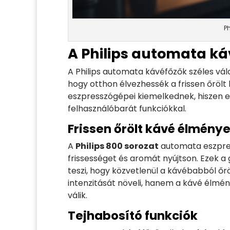
P
A Philips automata ká
A Philips automata kávéfőzők széles vál
hogy otthon élvezhessék a frissen őrölt
eszpresszógépei kiemelkednek, hiszen 
felhasználóbarát funkciókkal.
Frissen őrölt kávé élmény
A
Philips 800 sorozat
automata eszpres
frissességet és aromát nyújtson. Ezek 
teszi, hogy közvetlenül a kávébabból őr
intenzitását növeli, hanem a kávé élmén
válik.
Tejhabosító funkciók