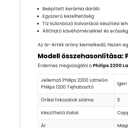
Beépített kerámia daráló
Egyszerű kezelhetőség
Tíz különböző italvariáció készítési l
Állítható kávéhőmérséklet és erősség
Az ár-érték arány kiemelkedő, hiszen eg
Modell összehasonlítása: P
Érdemes megvizsgálni a
Philips 2200 L
Jellemző Philips 2200 LatteGo
Igen
Philips 1200 Tejhabosító
Őrlési fokozatok száma
3
Készíthető italok
Capp
Ár
Mag