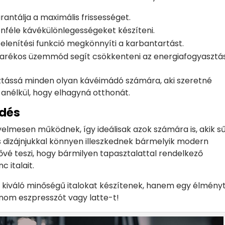
antálja a maximális frissességet.
nféle kávékülönlegességeket készíteni.
elenítési funkció megkönnyíti a karbantartást.
arékos üzemmód segít csökkenteni az energiafogyasztás
asztássá minden olyan kávéimádó számára, aki szeretné
 anélkül, hogy elhagyná otthonát.
dés
lmesen működnek, így ideálisak azok számára is, akik s
dizájnjukkal könnyen illeszkednek bármelyik modern
tővé teszi, hogy bármilyen tapasztalattal rendelkező
c italait.
iváló minőségű italokat készítenek, hanem egy élményt
inom eszpresszót vagy latte-t!