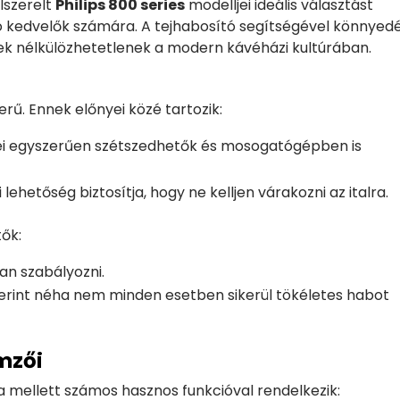
lszerelt
Philips 800 series
modelljei ideális választást
o kedvelők számára. A tejhabosító segítségével könnyed
yek nélkülözhetetlenek a modern kávéházi kultúrában.
rű. Ennek előnyei közé tartozik:
ei egyszerűen szétszedhetők és mosogatógépben is
lehetőség biztosítja, hogy ne kelljen várakozni az italra.
ők:
an szabályozni.
zerint néha nem minden esetben sikerül tökéletes habot
emzői
 mellett számos hasznos funkcióval rendelkezik: