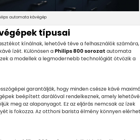
hilips automata kávégép
végépek típusai
asztékot kínálnak, lehetővé téve a felhasználók számára,
 kávé ízét. Különösen a
Philips 800 sorozat
automata
ezek a modellek a legmodernebb technológiát ötvözik a
e
szógépei garantálják, hogy minden csésze kávé maximál
a gépek beépített darálóval rendelkeznek, amely lehetővé
öljük meg az alapanyagot. Ez az eljárás nemcsak az ízek
yét is fokozza. Az otthoni barista élmény könnyen elérhe