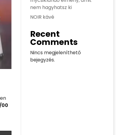
ínycsiklandó élmény, amit
nem hagyhatsz ki
NOIR kávé
Recent
Comments
Nincs megjeleníthető
bejegyzés.
sen
0/00