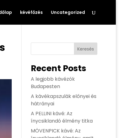
dőlap
kévéfőzés
Uncategorized
s
Keresés
Recent Posts
A legjobb kávézók
Budapesten
A kávékapszulák előnyei és
hátrányai
A PELLINI kávé: Az
ínycsiklandó élmény titka
MÖVENPICK kávé: Az