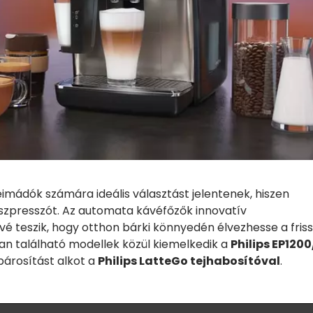
imádók számára ideális választást jelentenek, hiszen
eszpresszót. Az automata kávéfőzők innovatív
é teszik, hogy otthon bárki könnyedén élvezhesse a fris
ban található modellek közül kiemelkedik a
Philips EP120
párosítást alkot a
Philips LatteGo tejhabosítóval
.