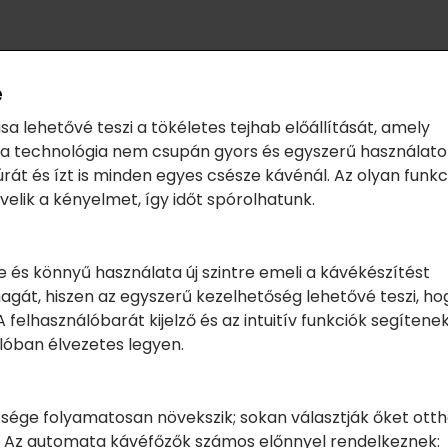
e
sa lehetővé teszi a tökéletes tejhab előállítását, amely
z a technológia nem csupán gyors és egyszerű használato
úrát és ízt is minden egyes csésze kávénál. Az olyan funkc
velik a kényelmet, így időt spórolhatunk.
 és könnyű használata új szintre emeli a kávékészítést
magát, hiszen az egyszerű kezelhetőség lehetővé teszi, ho
 felhasználóbarát kijelző és az intuitív funkciók segítene
lóban élvezetes legyen.
ége folyamatosan növekszik; sokan választják őket otth
t. Az automata kávéfőzők számos előnnyel rendelkeznek: