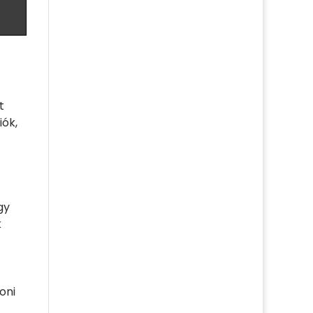
t
iók,
gy
k
oni