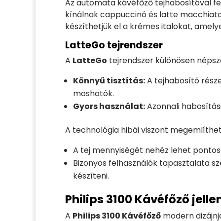
Az automata kávéfőző tejhabosítóval fe
kínálnak cappuccinó és latte macchiat
készíthetjük el a krémes italokat, amel
LatteGo tejrendszer
A
LatteGo
tejrendszer különösen népsze
Könnyű tisztítás:
A tejhabosító rész
moshatók.
Gyors használat:
Azonnali habosítási 
A technológia hibái viszont megemlíthet
A tej mennyiségét nehéz lehet pontos
Bizonyos felhasználók tapasztalata s
készíteni.
Philips 3100 Kávéfőző jell
A
Philips 3100 Kávéfőző
modern dizájnja