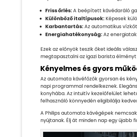
Friss őrlés:
A beépített kávédaráló gar
Különböző italtípusok:
Képesek külö
Karbantartás:
Az automatikus vízkőt
Energiahatékonyság:
Az energiatak
Ezek az előnyök teszik őket ideális vál
megtapasztalni az igazi barista élményt
Kényelmes és gyors műkö
Az automata kávéfőzők gyorsan és kénye
napi programmal rendelkeznek. Elegáns 
konyhába. Az intuitív kezelőfelület lehe
felhasználó könnyedén eligibilálja kedven
A Philips automata kávégépek nemcsak k
nyújtanak. Élj át minden nap egy újabb f