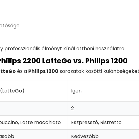
ehetősége
y professzionális élményt kínál otthoni használatra.
hilips 2200 LatteGo vs. Philips 1200
atteGo
és a
Philips 1200
sorozatok közötti különbségeket
 (LatteGo)
Igen
2
uccino, Latte macchiato
Eszpresszó, Ristretto
asabb
Kedvezőbb