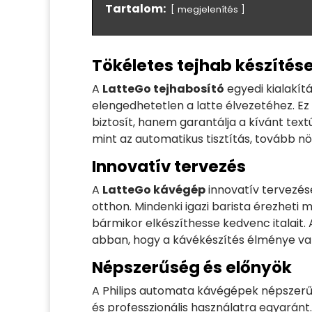
Tartalom:
megjelenítés
Tökéletes tejhab készítés
A
LatteGo tejhabosító
egyedi kialakítá
elengedhetetlen a latte élvezetéhez. E
biztosít, hanem garantálja a kívánt text
mint az automatikus tisztítás, tovább nö
Innovatív tervezés
A
LatteGo kávégép
innovatív tervezése
otthon. Mindenki igazi barista érezheti 
bármikor elkészíthesse kedvenc italait. A
abban, hogy a kávékészítés élménye va
Népszerűség és előnyök
A Philips automata kávégépek népszerűs
és professzionális használatra egyarán