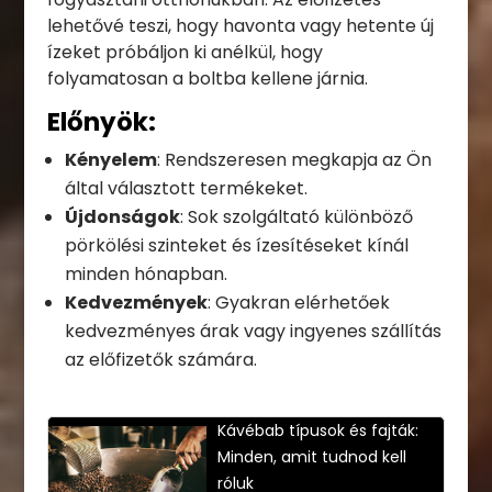
lehetővé teszi, hogy havonta vagy hetente új
ízeket próbáljon ki anélkül, hogy
folyamatosan a boltba kellene járnia.
Előnyök:
Kényelem
: Rendszeresen megkapja az Ön
által választott termékeket.
Újdonságok
: Sok szolgáltató különböző
pörkölési szinteket és ízesítéseket kínál
minden hónapban.
Kedvezmények
: Gyakran elérhetőek
kedvezményes árak vagy ingyenes szállítás
az előfizetők számára.
Kávébab típusok és fajták:
Minden, amit tudnod kell
róluk