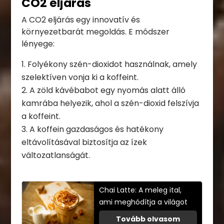
CO2 eljárás
A CO2 eljárás egy innovatív és
környezetbarát megoldás. E módszer
lényege:
Folyékony szén-dioxidot használnak, amely
szelektíven vonja ki a koffeint.
A zöld kávébabot egy nyomás alatt álló
kamrába helyezik, ahol a szén-dioxid felszívja
a koffeint.
A koffein gazdaságos és hatékony
eltávolításával biztosítja az ízek
változatlanságát.
Chai Latte: A meleg ital,
ami meghódítja a világot
Tovább olvasom