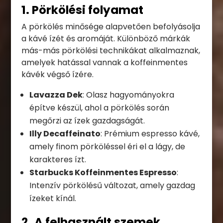
1. Pörkölési folyamat
A pörkölés minősége alapvetően befolyásolja
a kávé ízét és aromáját. Különböző márkák
más-más pörkölési technikákat alkalmaznak,
amelyek hatással vannak a koffeinmentes
kávék végső ízére.
Lavazza Dek
: Olasz hagyományokra
építve készül, ahol a pörkölés során
megőrzi az ízek gazdagságát.
Illy Decaffeinato
: Prémium espresso kávé,
amely finom pörköléssel éri el a lágy, de
karakteres ízt.
Starbucks Koffeinmentes Espresso
:
Intenzív pörkölésű változat, amely gazdag
ízeket kínál.
2. A felhasznált szemek