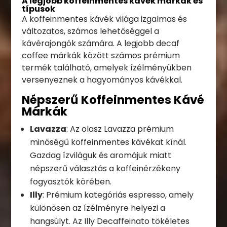
A legjobb koffeinmentes kávék márkák és
típusok
A koffeinmentes kávék világa izgalmas és
változatos, számos lehetőséggel a
kávérajongók számára. A legjobb decaf
coffee márkák között számos prémium
termék található, amelyek ízélményükben
versenyeznek a hagyományos kávékkal.
Népszerű Koffeinmentes Kávé
Márkák
Lavazza
: Az olasz Lavazza prémium
minőségű koffeinmentes kávékat kínál.
Gazdag ízviláguk és aromájuk miatt
népszerű választás a koffeinérzékeny
fogyasztók körében.
Illy
: Prémium kategóriás espresso, amely
különösen az ízélményre helyezi a
hangsúlyt. Az Illy Decaffeinato tökéletes