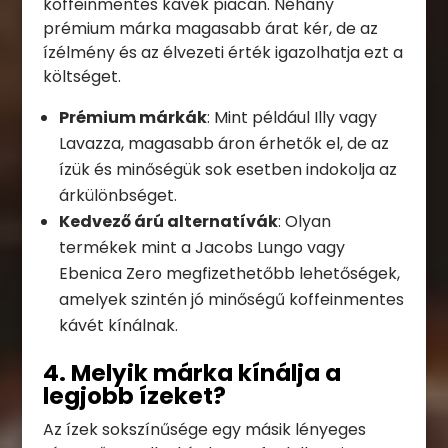
koffeinmentes kávék piacán. Néhány
prémium márka magasabb árat kér, de az
ízélmény és az élvezeti érték igazolhatja ezt a
költséget.
Prémium márkák
: Mint például Illy vagy
Lavazza, magasabb áron érhetők el, de az
ízük és minőségük sok esetben indokolja az
árkülönbséget.
Kedvező árú alternatívák
: Olyan
termékek mint a Jacobs Lungo vagy
Ebenica Zero megfizethetőbb lehetőségek,
amelyek szintén jó minőségű koffeinmentes
kávét kínálnak.
4. Melyik márka kínálja a
legjobb ízeket?
Az ízek sokszínűsége egy másik lényeges