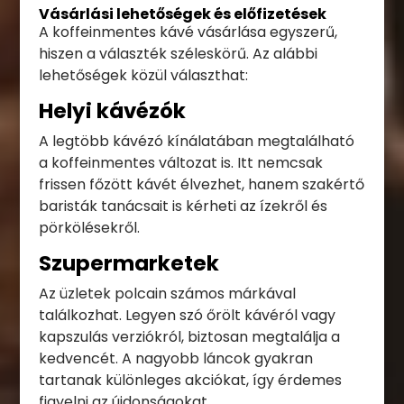
Vásárlási lehetőségek és előfizetések
A koffeinmentes kávé vásárlása egyszerű,
hiszen a választék széleskörű. Az alábbi
lehetőségek közül választhat:
Helyi kávézók
A legtöbb kávézó kínálatában megtalálható
a koffeinmentes változat is. Itt nemcsak
frissen főzött kávét élvezhet, hanem szakértő
baristák tanácsait is kérheti az ízekről és
pörkölésekről.
Szupermarketek
Az üzletek polcain számos márkával
találkozhat. Legyen szó őrölt kávéról vagy
kapszulás verziókról, biztosan megtalálja a
kedvencét. A nagyobb láncok gyakran
tartanak különleges akciókat, így érdemes
figyelni az újdonságokat.