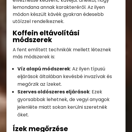
élvezhesse kedvenc kávéját anélkül, hogy
lemondana annak karakteréről. Az ilyen
módon készült kávék gyakran édesebb
utóízzel rendelkeznek.
Koffein eltávolítási
módszerek
A fent említett technikák mellett léteznek
más módszerek is:
Víz alapú módszerek
: Az ilyen típusú
eljárások általában kevésbé invazívak és
megőrzik az ízeket.
Szerves oldószeres eljárások
: Ezek
gyorsabbak lehetnek, de vegyi anyagok
jelenléte miatt sokan kerülni szeretnék
őket.
Ízek megőrzése