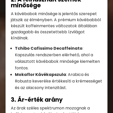
minősége
A kávébabok minősége is jelentős szerepet
játszik az élményben. A prémium kávébabból
készült koffeinmentes változatok általában
gazdagabb és összetettebb ízvilágot
kínálnak.
Tchibo Cafissimo Decaffeinato
:
Kapszulás rendszerben elérhető, ahol a
választott kávébabok minősége kiemelten
fontos.
Mokaflor Kávékapszula
: Arabica és
Robusta keveréke értékesíti a krémességet
és az alacsony intenzitást.
3. Ár-érték arány
Az árak széles spektrumon mozognak a