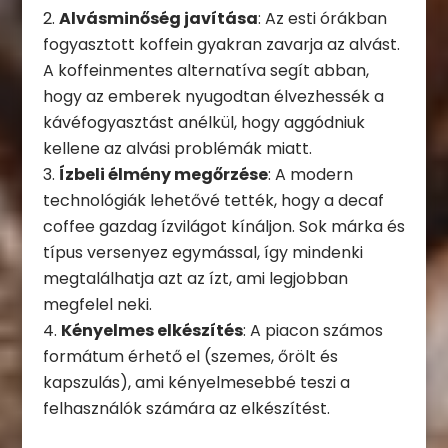
Alvásminőség javítása
: Az esti órákban
fogyasztott koffein gyakran zavarja az alvást.
A koffeinmentes alternatíva segít abban,
hogy az emberek nyugodtan élvezhessék a
kávéfogyasztást anélkül, hogy aggódniuk
kellene az alvási problémák miatt.
Ízbeli élmény megőrzése
: A modern
technológiák lehetővé tették, hogy a decaf
coffee gazdag ízvilágot kínáljon. Sok márka és
típus versenyez egymással, így mindenki
megtalálhatja azt az ízt, ami legjobban
megfelel neki.
Kényelmes elkészítés
: A piacon számos
formátum érhető el (szemes, őrölt és
kapszulás), ami kényelmesebbé teszi a
felhasználók számára az elkészítést.