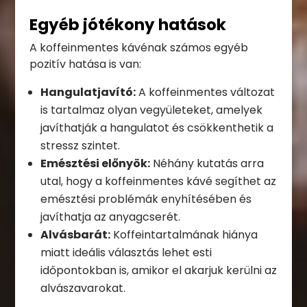
Egyéb jótékony hatások
A koffeinmentes kávénak számos egyéb
pozitív hatása is van:
Hangulatjavító:
A koffeinmentes változat
is tartalmaz olyan vegyületeket, amelyek
javíthatják a hangulatot és csökkenthetik a
stressz szintet.
Emésztési előnyök:
Néhány kutatás arra
utal, hogy a koffeinmentes kávé segíthet az
emésztési problémák enyhítésében és
javíthatja az anyagcserét.
Alvásbarát:
Koffeintartalmának hiánya
miatt ideális választás lehet esti
időpontokban is, amikor el akarjuk kerülni az
alvászavarokat.