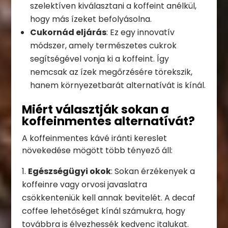
szelektíven kiválasztani a koffeint anélkül,
hogy más ízeket befolyásolna.
Cukornád eljárás
: Ez egy innovatív
módszer, amely természetes cukrok
segítségével vonja ki a koffeint. Így
nemcsak az ízek megőrzésére törekszik,
hanem környezetbarát alternatívát is kínál.
Miért választják sokan a
koffeinmentes alternatívát?
A koffeinmentes kávé iránti kereslet
növekedése mögött több tényező áll:
Egészségügyi okok
: Sokan érzékenyek a
koffeinre vagy orvosi javaslatra
csökkenteniük kell annak bevitelét. A decaf
coffee lehetőséget kínál számukra, hogy
továbbra is élvezhessék kedvenc italukat.