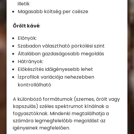
illetik
Magasabb költség per csésze
Őrölt kávé
:
Előnyök:
Szabadon választható pörkölési szint
Általában gazdaságosabb megoldás
Hátrányok:
Előkészítés időigényesebb lehet
Ízprofilok variációja nehezebben
kontrollálható
A különböző formátumok (szemes, őrölt vagy
kapszulás) széles spektrumot kínálnak a
fogyasztóknak. Mindenki megtalálhatja a
számára legmegfelelőbb megoldást az
igényeinek megfelelően.