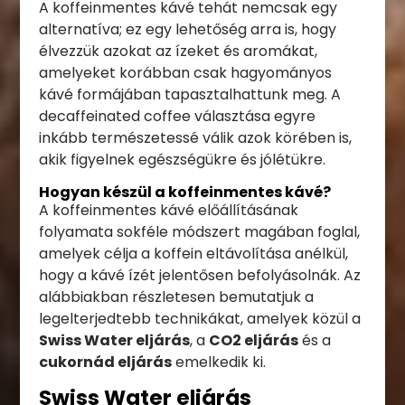
A koffeinmentes kávé tehát nemcsak egy
alternatíva; ez egy lehetőség arra is, hogy
élvezzük azokat az ízeket és aromákat,
amelyeket korábban csak hagyományos
kávé formájában tapasztalhattunk meg. A
decaffeinated coffee választása egyre
inkább természetessé válik azok körében is,
akik figyelnek egészségükre és jólétükre.
Hogyan készül a koffeinmentes kávé?
A koffeinmentes kávé előállításának
folyamata sokféle módszert magában foglal,
amelyek célja a koffein eltávolítása anélkül,
hogy a kávé ízét jelentősen befolyásolnák. Az
alábbiakban részletesen bemutatjuk a
legelterjedtebb technikákat, amelyek közül a
Swiss Water eljárás
, a
CO2 eljárás
és a
cukornád eljárás
emelkedik ki.
Swiss Water eljárás