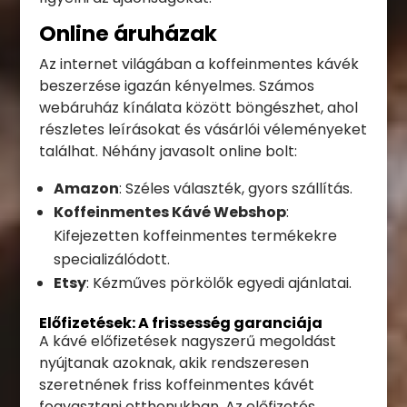
Online áruházak
Az internet világában a koffeinmentes kávék
beszerzése igazán kényelmes. Számos
webáruház kínálata között böngészhet, ahol
részletes leírásokat és vásárlói véleményeket
találhat. Néhány javasolt online bolt:
Amazon
: Széles választék, gyors szállítás.
Koffeinmentes Kávé Webshop
:
Kifejezetten koffeinmentes termékekre
specializálódott.
Etsy
: Kézműves pörkölők egyedi ajánlatai.
Előfizetések: A frissesség garanciája
A kávé előfizetések nagyszerű megoldást
nyújtanak azoknak, akik rendszeresen
szeretnének friss koffeinmentes kávét
fogyasztani otthonukban. Az előfizetés