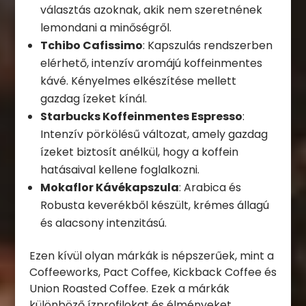
választás azoknak, akik nem szeretnének
lemondani a minőségről.
Tchibo Cafissimo
: Kapszulás rendszerben
elérhető, intenzív aromájú koffeinmentes
kávé. Kényelmes elkészítése mellett
gazdag ízeket kínál.
Starbucks Koffeinmentes Espresso
:
Intenzív pörkölésű változat, amely gazdag
ízeket biztosít anélkül, hogy a koffein
hatásaival kellene foglalkozni.
Mokaflor Kávékapszula
: Arabica és
Robusta keverékből készült, krémes állagú
és alacsony intenzitású.
Ezen kívül olyan márkák is népszerűek, mint a
Coffeeworks, Pact Coffee, Kickback Coffee és
Union Roasted Coffee. Ezek a márkák
különböző ízprofilokat és élményeket