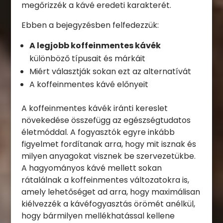
megőrizzék a kávé eredeti karakterét.
Ebben a bejegyzésben felfedezzük:
A legjobb koffeinmentes kávék
különböző típusait és márkáit
Miért választják sokan ezt az alternatívát
A koffeinmentes kávé előnyeit
A koffeinmentes kávék iránti kereslet
növekedése összefügg az egészségtudatos
életmóddal. A fogyasztók egyre inkább
figyelmet fordítanak arra, hogy mit isznak és
milyen anyagokat visznek be szervezetükbe.
A hagyományos kávé mellett sokan
rátalálnak a koffeinmentes változatokra is,
amely lehetőséget ad arra, hogy maximálisan
kiélvezzék a kávéfogyasztás örömét anélkül,
hogy bármilyen mellékhatással kellene