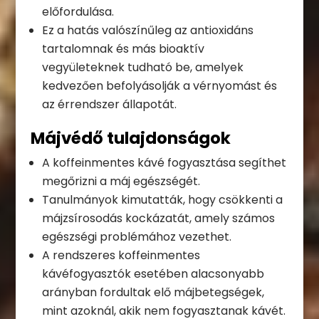
előfordulása.
Ez a hatás valószínűleg az antioxidáns
tartalomnak és más bioaktív
vegyületeknek tudható be, amelyek
kedvezően befolyásolják a vérnyomást és
az érrendszer állapotát.
Májvédő tulajdonságok
A koffeinmentes kávé fogyasztása segíthet
megőrizni a máj egészségét.
Tanulmányok kimutatták, hogy csökkenti a
májzsírosodás kockázatát, amely számos
egészségi problémához vezethet.
A rendszeres koffeinmentes
kávéfogyasztók esetében alacsonyabb
arányban fordultak elő májbetegségek,
mint azoknál, akik nem fogyasztanak kávét.