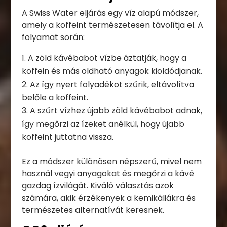
A Swiss Water eljárás egy víz alapú módszer,
amely a koffeint természetesen távolítja el. A
folyamat során:
A zöld kávébabot vízbe áztatják, hogy a
koffein és más oldható anyagok kioldódjanak.
Az így nyert folyadékot szűrik, eltávolítva
belőle a koffeint.
A szűrt vízhez újabb zöld kávébabot adnak,
így megőrzi az ízeket anélkül, hogy újabb
koffeint juttatna vissza.
Ez a módszer különösen népszerű, mivel nem
használ vegyi anyagokat és megőrzi a kávé
gazdag ízvilágát. Kiváló választás azok
számára, akik érzékenyek a kemikáliákra és
természetes alternatívát keresnek.