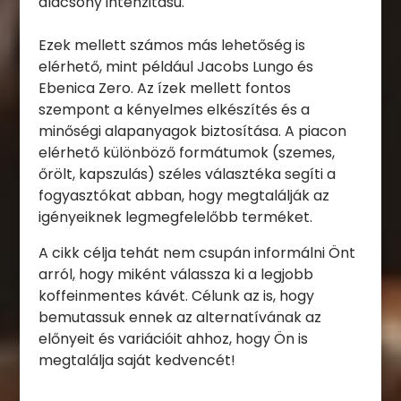
alacsony intenzitású.
Ezek mellett számos más lehetőség is
elérhető, mint például Jacobs Lungo és
Ebenica Zero. Az ízek mellett fontos
szempont a kényelmes elkészítés és a
minőségi alapanyagok biztosítása. A piacon
elérhető különböző formátumok (szemes,
őrölt, kapszulás) széles választéka segíti a
fogyasztókat abban, hogy megtalálják az
igényeiknek legmegfelelőbb terméket.
A cikk célja tehát nem csupán informálni Önt
arról, hogy miként válassza ki a legjobb
koffeinmentes kávét. Célunk az is, hogy
bemutassuk ennek az alternatívának az
előnyeit és variációit ahhoz, hogy Ön is
megtalálja saját kedvencét!