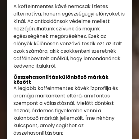
A koffeinmentes kávé nemcsak ízletes
alternatíva, hanem egészségügyi előnyöket is
kínál. Az antioxidánsok védelme mellett
hozzájárulhatunk szívünk és májunk
egészségének megőrzéséhez. Ezek az
előnyök különösen vonzóvá teszik ezt az italt
azok számára, akik csökkenteni szeretnék
cafféinbevitelt anélkül, hogy lemondanának
kedvenc italukról.
Összehasonlítás különböző márkák
között
A legjobb koffeinmentes kávék ízprofilja és
aromája márkánként eltérő, ami fontos
szempont a választásnál. Mielőtt döntést
hoznál, érdemes figyelembe venni a
különböző márkák jellemzőit. Íme néhány
kulcspont, amely segíthet az
összehasonlításban: