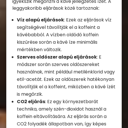
igyekszik megőrizni a kávé jellegzetes ízét. A
leggyakoribb eljárások közé tartoznak:
Víz alapú eljárások
: Ezek az eljárások víz
segítségével távolítják el a koffeint a
kávébabból. A vízben oldódó koffein
kiszűrése során a kávé íze minimális
mértékben változik.
Szerves oldószer alapú eljárások
: E
módszer során szerves oldószereket
használnak, mint például metilénklorid vagy
etil-acetát. Ezek az oldószerek hatékonyan
távolítják el a koffeint, miközben a kávé ízét
is megőrzik.
CO2 eljárás
: Ez egy környezetbarát
technika, amely szén-dioxidot használ a
koffein eltávolítására. Az eljárás során a
CO2 folyadék állapotban van, így képes