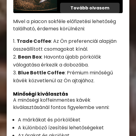
Tovább olvasom
Mivel a piacon sokféle előfizetési lehetőség
található, érdemes körülnézni:
Trade Coffee
: Az Ön preferenciái alapján
összeállított csomagokat kínál.
Bean Box
: Havonta újabb pörkölők
válogatása érkezik a dobozába.
Blue Bottle Coffee
: Prémium minőségű
kávék közvetlenül az Ön ajtajához.
Minőségi kiválasztás
A minőségi koffeinmentes kávék
kiválasztásánál fontos figyelembe venni:
A márkákat és pörkölőket
A különböző ízesítési lehetőségeket
Az árakat és akciókat