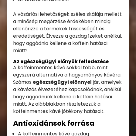
A vásárlási lehetőségek széles skálája mellett
a minőség megőrzése érdekében mindig
ellenőrizze a termékek frissességét és
eredetiségét. Élvezze a gazdag ízeket anélkül,
hogy aggódnia kellene a koffein hatásai
miatt!
Az egészségügyi előnyök felfedezése
A koffeinmentes kávé sokkal több, mint
egyszerű alternatíva a hagyományos kávéra.
Számos
egészségügyi előnnyel
jár, amelyek
a kávézás élvezetéhez kapcsolódnak, anélkül
hogy aggódnunk kellene a koffein hatásai
miatt. Az alábbiakban részletezzük a
koffeinmentes kávé jótékony hatásait.
Antioxidánsok forrása
A koffeinmentes kávé gazdag