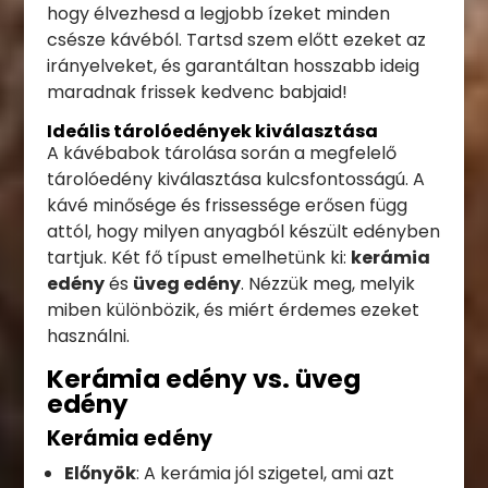
hogy élvezhesd a legjobb ízeket minden
csésze kávéból. Tartsd szem előtt ezeket az
irányelveket, és garantáltan hosszabb ideig
maradnak frissek kedvenc babjaid!
Ideális tárolóedények kiválasztása
A kávébabok tárolása során a megfelelő
tárolóedény kiválasztása kulcsfontosságú. A
kávé minősége és frissessége erősen függ
attól, hogy milyen anyagból készült edényben
tartjuk. Két fő típust emelhetünk ki:
kerámia
edény
és
üveg edény
. Nézzük meg, melyik
miben különbözik, és miért érdemes ezeket
használni.
Kerámia edény vs. üveg
edény
Kerámia edény
Előnyök
: A kerámia jól szigetel, ami azt