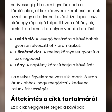
nedvességig. Ha nem figyelünk oda a
tárolásukra, akkor könnyen szembesülhetünk
azzal, hogy a kedvenc kávénk íze lapos lesz,
akár egy régi cipő talpa. Itt van néhány ok,
amiért érdemes komolyan venni a tárolást:
Oxidáció
: A levegő hatására a kávébabok
gyorsan elveszíthetik aromájukat.
Hőmérséklet
: A meleg környezet gyorsítja
az öregedést.
Fény
: A napfény károsíthatja a kávé ízét.
Ha ezeket figyelembe vesszük, máris jó úton
járunk ahhoz, hogy megőrizzük kedvenc
italunk frissességét.
Áttekintés a cikk tartalmáról
Ez a cikk végigvezet téged a kávébab