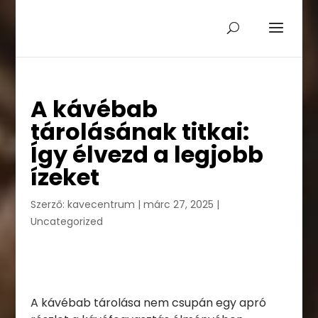
A kávébab
tárolásának titkai:
Így élvezd a legjobb
ízeket
Szerző:
kavecentrum
|
márc 27, 2025
|
Uncategorized
A kávébab tárolása nem csupán egy apró