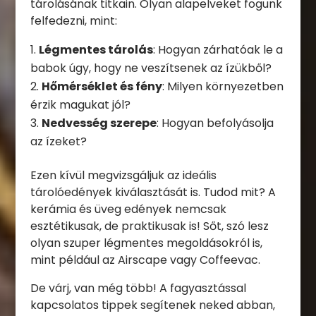
tárolásának titkain. Olyan alapelveket fogunk
felfedezni, mint:
Légmentes tárolás
: Hogyan zárhatóak le a
babok úgy, hogy ne veszítsenek az ízükből?
Hőmérséklet és fény
: Milyen környezetben
érzik magukat jól?
Nedvesség szerepe
: Hogyan befolyásolja
az ízeket?
Ezen kívül megvizsgáljuk az ideális
tárolóedények kiválasztását is. Tudod mit? A
kerámia és üveg edények nemcsak
esztétikusak, de praktikusak is! Sőt, szó lesz
olyan szuper légmentes megoldásokról is,
mint például az Airscape vagy Coffeevac.
De várj, van még több! A fagyasztással
kapcsolatos tippek segítenek neked abban,