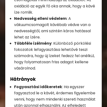
oxidáció az egyik fő oka annak, hogy a kávé
íze romlik.
Nedvesség elleni védelem
: A
vákuumcsomagolt kávébab védve van a
nedvességtől, ami szintén káros hatással
lehet az ízére.
Többféle ízélmény
: Különböző pörkölési
fokozatok lefagyasztása lehetővé teszi
számodra, hogy új ízeket fedezz fel anélkül,
hogy folyamatosan friss adagot kellene
vásárolnod.
Hátrányok
Fogyasztási időkeretek
: Ha egyszer
fagyasztod le a kávét, érdemes figyelembe
venni, hogy nem mindenki szereti használat
után azonnal elhasználni. Az elfeledett