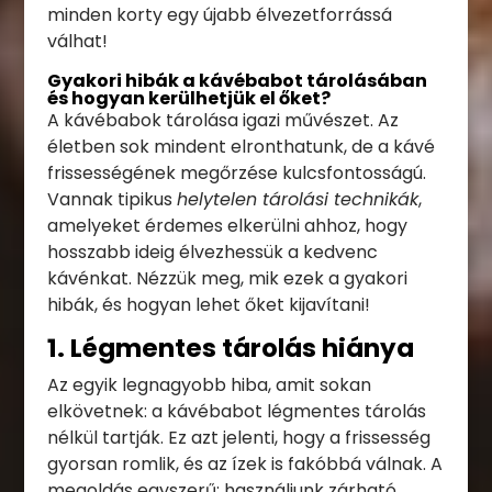
minden korty egy újabb élvezetforrássá
válhat!
Gyakori hibák a kávébabot tárolásában
és hogyan kerülhetjük el őket?
A kávébabok tárolása igazi művészet. Az
életben sok mindent elronthatunk, de a kávé
frissességének megőrzése kulcsfontosságú.
Vannak tipikus
helytelen tárolási technikák
,
amelyeket érdemes elkerülni ahhoz, hogy
hosszabb ideig élvezhessük a kedvenc
kávénkat. Nézzük meg, mik ezek a gyakori
hibák, és hogyan lehet őket kijavítani!
1. Légmentes tárolás hiánya
Az egyik legnagyobb hiba, amit sokan
elkövetnek: a kávébabot légmentes tárolás
nélkül tartják. Ez azt jelenti, hogy a frissesség
gyorsan romlik, és az ízek is fakóbbá válnak. A
megoldás egyszerű: használjunk zárható