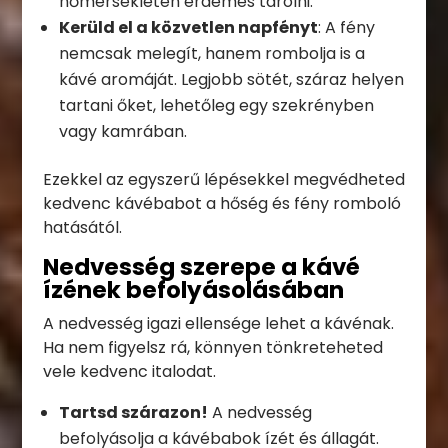
hőmérsékleten érdemes tárolni.
Kerüld el a közvetlen napfényt
: A fény
nemcsak melegít, hanem rombolja is a
kávé aromáját. Legjobb sötét, száraz helyen
tartani őket, lehetőleg egy szekrényben
vagy kamrában.
Ezekkel az egyszerű lépésekkel megvédheted
kedvenc kávébabot a hőség és fény romboló
hatásától.
Nedvesség szerepe a kávé
ízének befolyásolásában
A nedvesség igazi ellensége lehet a kávénak.
Ha nem figyelsz rá, könnyen tönkreteheted
vele kedvenc italodat.
Tartsd szárazon!
A nedvesség
befolyásolja a kávébabok ízét és állagát.