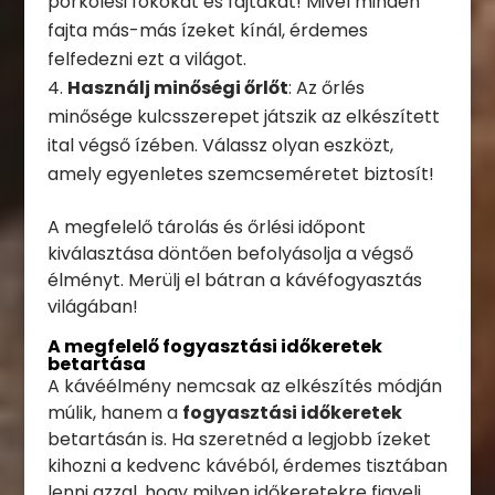
pörkölési fokokat és fajtákat! Mivel minden
fajta más-más ízeket kínál, érdemes
felfedezni ezt a világot.
Használj minőségi őrlőt
: Az őrlés
minősége kulcsszerepet játszik az elkészített
ital végső ízében. Válassz olyan eszközt,
amely egyenletes szemcseméretet biztosít!
A megfelelő tárolás és őrlési időpont
kiválasztása döntően befolyásolja a végső
élményt. Merülj el bátran a kávéfogyasztás
világában!
A megfelelő fogyasztási időkeretek
betartása
A kávéélmény nemcsak az elkészítés módján
múlik, hanem a
fogyasztási időkeretek
betartásán is. Ha szeretnéd a legjobb ízeket
kihozni a kedvenc kávéból, érdemes tisztában
lenni azzal, hogy milyen időkeretekre figyelj