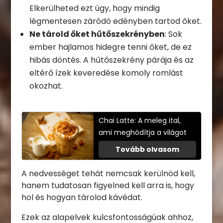
Elkerülheted ezt úgy, hogy mindig
légmentesen záródó edényben tartod őket.
Ne tárold őket hűtőszekrényben
: Sok
ember hajlamos hidegre tenni őket, de ez
hibás döntés. A hűtőszekrény párája és az
eltérő ízek keveredése komoly romlást
okozhat.
Chai Latte: A meleg ital,
ami meghódítja a világot
Tovább olvasom
A nedvességet tehát nemcsak kerülnöd kell,
hanem tudatosan figyelned kell arra is, hogy
hol és hogyan tárolod kávédat.
Ezek az alapelvek kulcsfontosságúak ahhoz,