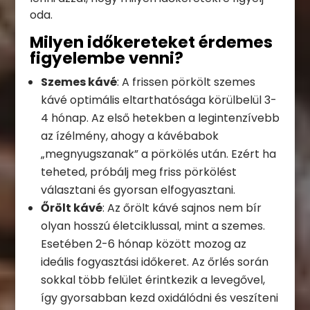
oda.
Milyen időkereteket érdemes
figyelembe venni?
Szemes kávé
: A frissen pörkölt szemes
kávé optimális eltarthatósága körülbelül 3-
4 hónap. Az első hetekben a legintenzívebb
az ízélmény, ahogy a kávébabok
„megnyugszanak” a pörkölés után. Ezért ha
teheted, próbálj meg friss pörkölést
választani és gyorsan elfogyasztani.
Őrölt kávé
: Az őrölt kávé sajnos nem bír
olyan hosszú életciklussal, mint a szemes.
Esetében 2-6 hónap között mozog az
ideális fogyasztási időkeret. Az őrlés során
sokkal több felület érintkezik a levegővel,
így gyorsabban kezd oxidálódni és veszíteni