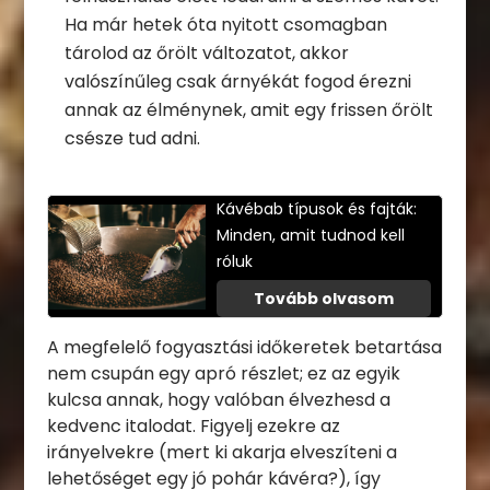
Ha már hetek óta nyitott csomagban
tárolod az őrölt változatot, akkor
valószínűleg csak árnyékát fogod érezni
annak az élménynek, amit egy frissen őrölt
csésze tud adni.
Kávébab típusok és fajták:
Minden, amit tudnod kell
róluk
Tovább olvasom
A megfelelő fogyasztási időkeretek betartása
nem csupán egy apró részlet; ez az egyik
kulcsa annak, hogy valóban élvezhesd a
kedvenc italodat. Figyelj ezekre az
irányelvekre (mert ki akarja elveszíteni a
lehetőséget egy jó pohár kávéra?), így