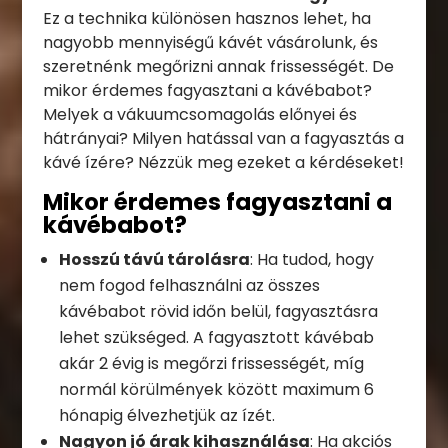
Ez a technika különösen hasznos lehet, ha
nagyobb mennyiségű kávét vásárolunk, és
szeretnénk megőrizni annak frissességét. De
mikor érdemes fagyasztani a kávébabot?
Melyek a vákuumcsomagolás előnyei és
hátrányai? Milyen hatással van a fagyasztás a
kávé ízére? Nézzük meg ezeket a kérdéseket!
Mikor érdemes fagyasztani a
kávébabot?
Hosszú távú tárolásra
: Ha tudod, hogy
nem fogod felhasználni az összes
kávébabot rövid időn belül, fagyasztásra
lehet szükséged. A fagyasztott kávébab
akár 2 évig is megőrzi frissességét, míg
normál körülmények között maximum 6
hónapig élvezhetjük az ízét.
Nagyon jó árak kihasználása
: Ha akciós