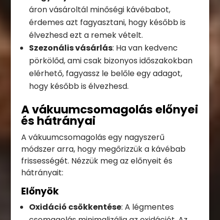
áron vásároltál minőségi kávébabot,
érdemes azt fagyasztani, hogy később is
élvezhesd ezt a remek vételt.
Szezonális vásárlás
: Ha van kedvenc
pörkölőd, ami csak bizonyos időszakokban
elérhető, fagyassz le belőle egy adagot,
hogy később is élvezhesd.
A vákuumcsomagolás előnyei
és hátrányai
A vákuumcsomagolás egy nagyszerű
módszer arra, hogy megőrizzük a kávébab
frissességét. Nézzük meg az előnyeit és
hátrányait:
Előnyök
Oxidáció csökkentése
: A légmentes
csomagolás minimalizálja az oxidációt. Az