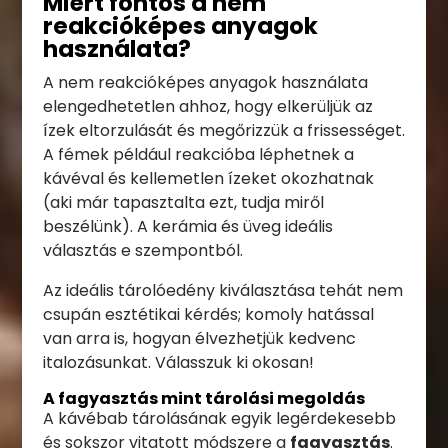
Miért fontos a nem
reakcióképes anyagok
használata?
A nem reakcióképes anyagok használata
elengedhetetlen ahhoz, hogy elkerüljük az
ízek eltorzulását és megőrizzük a frissességet.
A fémek például reakcióba léphetnek a
kávéval és kellemetlen ízeket okozhatnak
(aki már tapasztalta ezt, tudja miről
beszélünk). A kerámia és üveg ideális
választás e szempontból.
Az ideális tárolóedény kiválasztása tehát nem
csupán esztétikai kérdés; komoly hatással
van arra is, hogyan élvezhetjük kedvenc
italozásunkat. Válasszuk ki okosan!
A fagyasztás mint tárolási megoldás
A kávébab tárolásának egyik legérdekesebb
és sokszor vitatott módszere a
fagyasztás
.