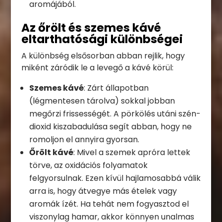
aromájából.
Az őrölt és szemes kávé
eltarthatósági különbségei
A különbség elsősorban abban rejlik, hogy
miként záródik le a levegő a kávé körül:
Szemes kávé
: Zárt állapotban
(légmentesen tárolva) sokkal jobban
megőrzi frissességét. A pörkölés utáni szén-
dioxid kiszabadulása segít abban, hogy ne
romoljon el annyira gyorsan.
Őrölt kávé
: Mivel a szemek apróra lettek
törve, az oxidációs folyamatok
felgyorsulnak. Ezen kívül hajlamosabbá válik
arra is, hogy átvegye más ételek vagy
aromák ízét. Ha tehát nem fogyasztod el
viszonylag hamar, akkor könnyen unalmas