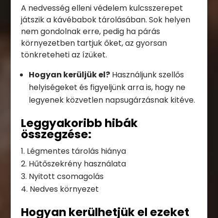
A nedvesség elleni védelem kulcsszerepet
játszik a kávébabok tárolásában. Sok helyen
nem gondolnak erre, pedig ha párás
környezetben tartjuk őket, az gyorsan
tönkreteheti az ízüket.
Hogyan kerüljük el?
Használjunk szellős
helyiségeket és figyeljünk arra is, hogy ne
legyenek közvetlen napsugárzásnak kitéve.
Leggyakoribb hibák
összegzése:
Légmentes tárolás hiánya
Hűtőszekrény használata
Nyitott csomagolás
Nedves környezet
Hogyan kerülhetjük el ezeket