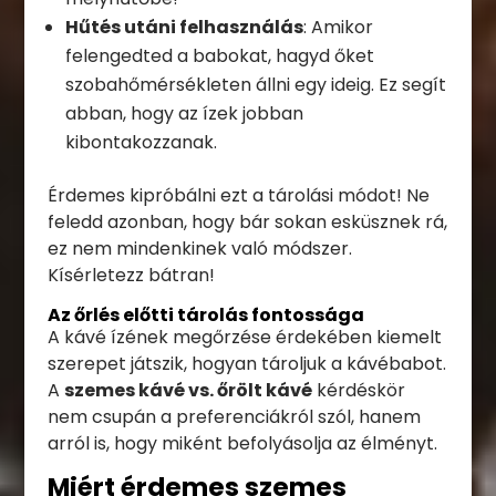
Hűtés utáni felhasználás
: Amikor
felengedted a babokat, hagyd őket
szobahőmérsékleten állni egy ideig. Ez segít
abban, hogy az ízek jobban
kibontakozzanak.
Érdemes kipróbálni ezt a tárolási módot! Ne
feledd azonban, hogy bár sokan esküsznek rá,
ez nem mindenkinek való módszer.
Kísérletezz bátran!
Az őrlés előtti tárolás fontossága
A kávé ízének megőrzése érdekében kiemelt
szerepet játszik, hogyan tároljuk a kávébabot.
A
szemes kávé vs. őrölt kávé
kérdéskör
nem csupán a preferenciákról szól, hanem
arról is, hogy miként befolyásolja az élményt.
Miért érdemes szemes