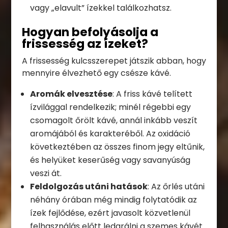
vagy „elavult” ízekkel találkozhatsz.
Hogyan befolyásolja a
frissesség az ízeket?
A frissesség kulcsszerepet játszik abban, hogy
mennyire élvezhető egy csésze kávé.
Aromák elvesztése
: A friss kávé telített
ízvilággal rendelkezik; minél régebbi egy
csomagolt őrölt kávé, annál inkább veszít
aromájából és karakteréből. Az oxidáció
következtében az összes finom jegy eltűnik,
és helyüket keserűség vagy savanyúság
veszi át.
Feldolgozás utáni hatások
: Az őrlés utáni
néhány órában még mindig folytatódik az
ízek fejlődése, ezért javasolt közvetlenül
felhasználás előtt ledarálni a szemes kávét.