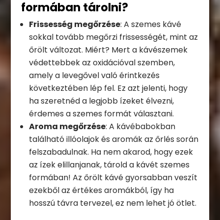
formában tárolni?
Frissesség megőrzése
: A szemes kávé
sokkal tovább megőrzi frissességét, mint az
őrölt változat. Miért? Mert a kávészemek
védettebbek az oxidációval szemben,
amely a levegővel való érintkezés
következtében lép fel. Ez azt jelenti, hogy
ha szeretnéd a legjobb ízeket élvezni,
érdemes a szemes formát választani.
Aroma megőrzése
: A kávébabokban
található illóolajok és aromák az őrlés során
felszabadulnak. Ha nem akarod, hogy ezek
az ízek elillanjanak, tárold a kávét szemes
formában! Az őrölt kávé gyorsabban veszít
ezekből az értékes aromákból, így ha
hosszú távra tervezel, ez nem lehet jó ötlet.