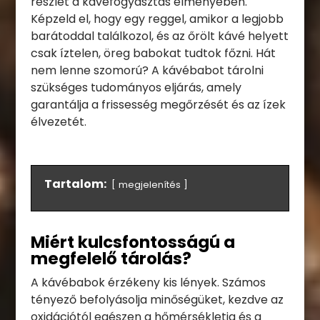
részlet a kávéfogyasztás élményében.
Képzeld el, hogy egy reggel, amikor a legjobb
barátoddal találkozol, és az őrölt kávé helyett
csak íztelen, öreg babokat tudtok főzni. Hát
nem lenne szomorú? A kávébabot tárolni
szükséges tudományos eljárás, amely
garantálja a frissesség megőrzését és az ízek
élvezetét.
Tartalom:
megjelenítés
Miért kulcsfontosságú a
megfelelő tárolás?
A kávébabok érzékeny kis lények. Számos
tényező befolyásolja minőségüket, kezdve az
oxidációtól egészen a hőmérsékletig és a