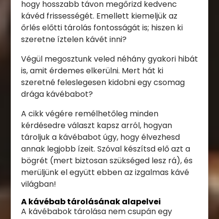
hogy hosszabb távon megőrizd kedvenc
kávéd frissességét. Emellett kiemeljük az
őrlés előtti tárolás fontosságát is; hiszen ki
szeretne íztelen kávét inni?
Végül megosztunk veled néhány gyakori hibát
is, amit érdemes elkerülni. Mert hát ki
szeretné feleslegesen kidobni egy csomag
drága kávébabot?
A cikk végére remélhetőleg minden
kérdésedre választ kapsz arról, hogyan
tároljuk a kávébabot úgy, hogy élvezhesd
annak legjobb ízeit. Szóval készítsd elő azt a
bögrét (mert biztosan szükséged lesz rá), és
merüljünk el együtt ebben az izgalmas kávé
világban!
A kávébab tárolásának alapelvei
A kávébabok tárolása nem csupán egy