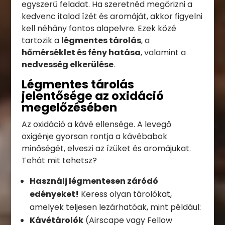
egyszerű feladat. Ha szeretnéd megőrizni a
kedvenc italod ízét és aromáját, akkor figyelni
kell néhány fontos alapelvre. Ezek közé
tartozik a
légmentes tárolás
, a
hőmérséklet és fény hatása
, valamint a
nedvesség elkerülése
.
Légmentes tárolás
jelentősége az oxidáció
megelőzésében
Az oxidáció a kávé ellensége. A levegő
oxigénje gyorsan rontja a kávébabok
minőségét, elveszi az ízüket és aromájukat.
Tehát mit tehetsz?
Használj légmentesen záródó
edényeket!
Keress olyan tárolókat,
amelyek teljesen lezárhatóak, mint például:
Kávétárolók
(Airscape vagy Fellow