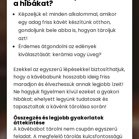
a hibákat?
Képzeljük el: minden alkalommal, amikor
egy adag friss kávét készítünk otthon,
gondoljunk bele abba is, hogyan tároljuk
azt!
Érdemes átgondolni az edények
kiválasztását: kerámia vagy üveg?
Ezekkel az egyszerű lépésekkel biztosíthatjuk,
hogy a kávébabunk hosszabb ideig friss
maradjon és élvezhessük annak legjobb ízeit!
Ne hagyjuk figyelmen kívül ezeket a gyakori
hibákat; ehelyett legyünk tudatosak és
tapasztaltak a kávénk tárolása során!
Összegzés és legjobb gyakorlatok
áttekintése
A kávébabot tárolni nem csupán egyszerű
feladat. A megfelelő tárolás kulcsfontosságú