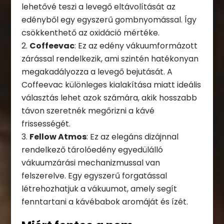
lehetővé teszi a levegő eltávolítását az
edényből egy egyszerű gombnyomással. Így
csökkenthető az oxidáció mértéke.
Coffeevac
: Ez az edény vákuumformázott
zárással rendelkezik, ami szintén hatékonyan
megakadályozza a levegő bejutását. A
Coffeevac különleges kialakítása miatt ideális
választás lehet azok számára, akik hosszabb
távon szeretnék megőrizni a kávé
frissességét.
Fellow Atmos
: Ez az elegáns dizájnnal
rendelkező tárolóedény egyedülálló
vákuumzárási mechanizmussal van
felszerelve. Egy egyszerű forgatással
létrehozhatjuk a vákuumot, amely segít
fenntartani a kávébabok aromáját és ízét.