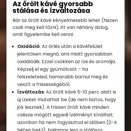
Az őrölt kávé gyorsabb
stálása és ízváltozása
Bár az őrölt kávé kényelmesebb lehet (hiszen
csak meg kell főzni), itt van néhány dolog,
amit figyelembe kell venni:
Oxidáció
: Az őrlés után a kávéfelület
jelentősen megnő, ami miatt gyorsabban
oxidálódik. Ezzel csökken az íze és aromája.
Képzelj el egy gyümölcsöt – ha
felszeleteled, hamarabb barnul meg és
veszít a frissességéből.
Ízváltozás
: Az őrölt kávé 5-10 perc alatt is
új ízeket mutathat be (de nem biztos, hogy
jók lesznek). A frissen őrölt kávé minden
csésze mögött egyedi ízélményt kínálhat;
azonban ha nem fogyasztod el időben (2-4
héten belül), hajlamos lesz a stálásra.