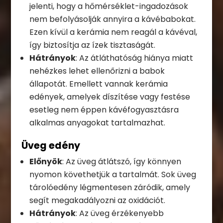
jelenti, hogy a hőmérséklet-ingadozások
nem befolyásolják annyira a kávébabokat.
Ezen kívül a kerámia nem reagál a kávéval,
így biztosítja az ízek tisztaságát.
Hátrányok
: Az átláthatóság hiánya miatt
nehézkes lehet ellenőrizni a babok
állapotát. Emellett vannak kerámia
edények, amelyek díszítése vagy festése
esetleg nem éppen kávéfogyasztásra
alkalmas anyagokat tartalmazhat.
Üveg edény
Előnyök
: Az üveg átlátszó, így könnyen
nyomon követhetjük a tartalmát. Sok üveg
tárolóedény légmentesen záródik, amely
segít megakadályozni az oxidációt.
Hátrányok
: Az üveg érzékenyebb