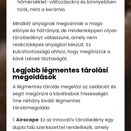
hőmérséklet-változásokra és könnyebben
törik, mint a kerámia.
Mindkét anyagnak megvannak a maga
előnyei és hátrányai, de mindenképpen olyan
tárolóedényt válasszunk, amely nem
reakcióképes anyagból készült. Ez
kulcsfontosságú ahhoz, hogy megőrizzük a
kávé ízének tisztaságát.
Legjobb légmentes tárolási
megoldások
A légmentes tárolás megelőzi az oxidációt és
segít megőrizni a kávébabok frissességét.
Íme néhány kiváló légmentes
tárolómegoldás:
Airscape
: Ez az innovatív tárolóedény egy
dupla falú szerkezettel rendelkezik, amely