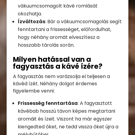
vákuumcsomagolt kávé romlását
okozhatja.
Ízváltozás
: Bár a vákuumcsomagolás segít
fenntartani a frissességet, előfordulhat,
hogy néhány aromát elveszítesz a
hosszabb tárolás során.
Milyen hatással van a
fagyasztás a kávé ízére?
A fagyasztás nem varázsolja el teljesen a
kávéd ízét. Néhány dolgot érdemes
figyelembe venni:
Frissesség fenntartása
: A fagyasztott
kávébab hosszú távon képes megtartani
aromáit és ízeit. Viszont ha már egyszer
kiengedted őket, ne tedd vissza őket újra a
mélyhűtőbe!