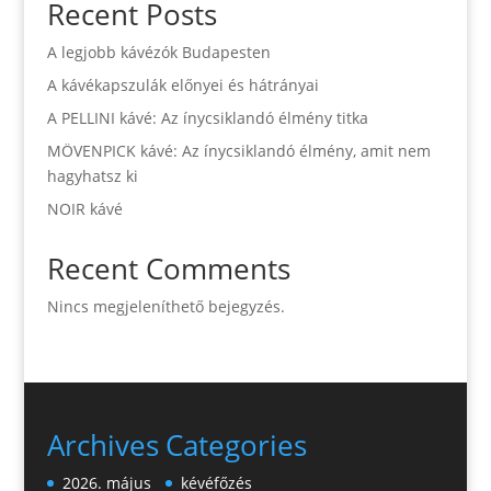
Recent Posts
A legjobb kávézók Budapesten
A kávékapszulák előnyei és hátrányai
A PELLINI kávé: Az ínycsiklandó élmény titka
MÖVENPICK kávé: Az ínycsiklandó élmény, amit nem
hagyhatsz ki
NOIR kávé
Recent Comments
Nincs megjeleníthető bejegyzés.
Archives
Categories
2026. május
kévéfőzés