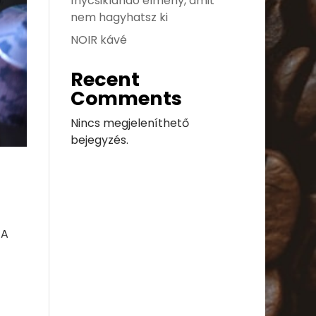
ínycsiklandó élmény, amit
nem hagyhatsz ki
NOIR kávé
Recent
Comments
Nincs megjeleníthető
bejegyzés.
 A