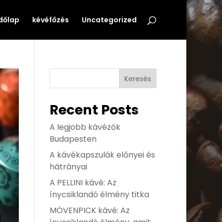
dőlap
kévéfőzés
Uncategorized
Keresés
Recent Posts
A legjobb kávézók
Budapesten
A kávékapszulák előnyei és
hátrányai
A PELLINI kávé: Az
ínycsiklandó élmény titka
MÖVENPICK kávé: Az