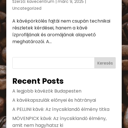
Szerző:
kavecentrum
|
márc 9, 2025
|
Uncategorized
A kávépörkölés fajtái nem csupán technikai
részletek kérdései, hanem a kávé
ízprofiljának és aromájának alapvető
meghatározói. A...
Keresés
Recent Posts
A legjobb kávézók Budapesten
A kávékapszulák előnyei és hátrányai
A PELLINI kávé: Az ínycsiklandó élmény titka
MÖVENPICK kávé: Az ínycsiklandó élmény,
amit nem hagyhatsz ki