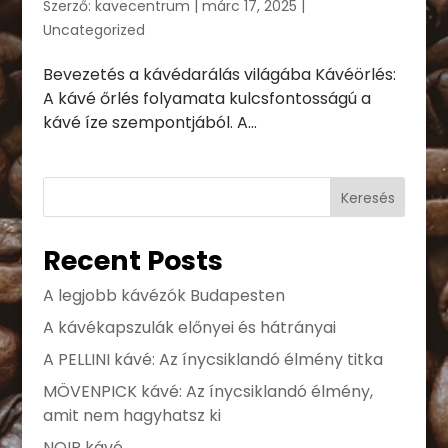
Szerző:
kavecentrum
|
márc 17, 2025
|
Uncategorized
Bevezetés a kávédarálás világába Kávéörlés:
A kávé őrlés folyamata kulcsfontosságú a
kávé íze szempontjából. A...
Keresés
Recent Posts
A legjobb kávézók Budapesten
A kávékapszulák előnyei és hátrányai
A PELLINI kávé: Az ínycsiklandó élmény titka
MÖVENPICK kávé: Az ínycsiklandó élmény,
amit nem hagyhatsz ki
NOIR kávé