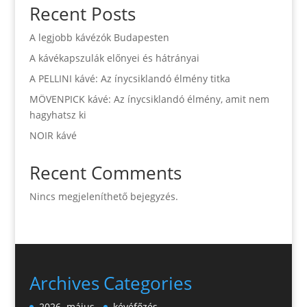
Recent Posts
A legjobb kávézók Budapesten
A kávékapszulák előnyei és hátrányai
A PELLINI kávé: Az ínycsiklandó élmény titka
MÖVENPICK kávé: Az ínycsiklandó élmény, amit nem
hagyhatsz ki
NOIR kávé
Recent Comments
Nincs megjeleníthető bejegyzés.
Archives
Categories
2026. május
kévéfőzés