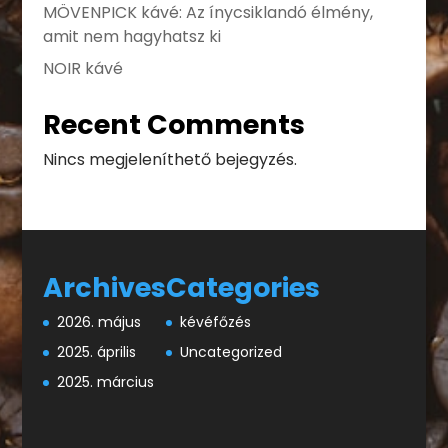
MÖVENPICK kávé: Az ínycsiklandó élmény,
amit nem hagyhatsz ki
NOIR kávé
Recent Comments
Nincs megjeleníthető bejegyzés.
Archives
Categories
2026. május
kévéfőzés
2025. április
Uncategorized
2025. március