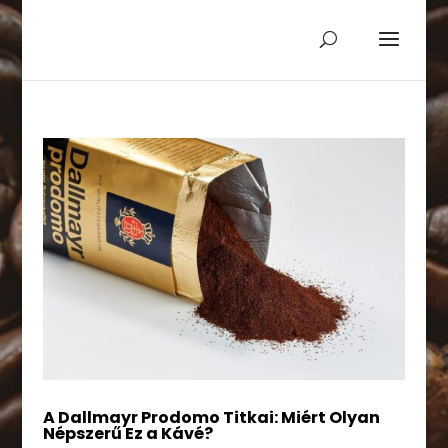
A Dallmayr Prodomo Titkai: Miért Olyan
Népszerű Ez a Kávé?