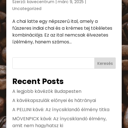
Szerző:
kavecentrum
|
márc 9, 2025
|
Uncategorized
A chai latte egy népszerű ital, amely a
fűszeres indiai chai és a krémes tej tökéletes
kombinációja. Ez az ital nemcsak élvezetes
ízélmény, hanem számos...
Keresés
Recent Posts
A legjobb kávézók Budapesten
A kávékapszulák előnyei és hátrányai
A PELLINI kávé: Az ínycsiklandó élmény titka
MÖVENPICK kávé: Az ínycsiklandó élmény,
amit nem hagyhatsz ki