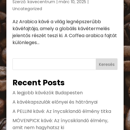
Szerző:
kavecentrum
|
márc 10, 2025
|
Uncategorized
Az Arabica kávé a világ legnépszerűbb
kávéfajtája, amely a globális kávétermelés
jelentős részét teszi ki. A Coffea arabica fajtát
különleges...
Keresés
Recent Posts
A legjobb kávézók Budapesten
A kávékapszulák előnyei és hátrányai
A PELLINI kávé: Az ínycsiklandó élmény titka
MÖVENPICK kávé: Az ínycsiklandó élmény,
amit nem hagyhatsz ki